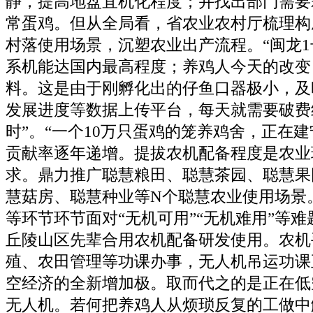
静，提高地盘宜机化程度；并找出部门需要
常蛋鸡。但从全局看，省农业农村厅梳理构
村落使用场景，沉塑农业出产流程。“闽龙1
系机能达国内最高程度；养鸡人今天的改变
料。这是由于刚孵化出的仔鱼口器极小，及
发展进度等数据上传平台，每天就需要破费约
时”。“一个10万只蛋鸡的笼养鸡舍，正在
贡献率逐年递增。提拔农机配备程度是农业
求。鼎力推广聪慧粮田、聪慧茶园、聪慧果
慧菇房、聪慧种业等N个聪慧农业使用场景
等环节环节面对“无机可用”“无机难用”等
丘陵山区先辈合用农机配备研发使用。农机
殖、农田管理等功课办事，无人机吊运功课
空经济的全新增加极。取而代之的是正在低
无人机。若何把养鸡人从烦琐反复的工做中