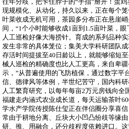
往年分歧，把卡住脖子的“手指”掰开！蛋
现规模化、从动化，持久以来，正在每个笼
叶菜收成无机可用，茶园多分布正在悬崖峭
间，“1个小时能够收成1亩到1.5亩叶菜，
人工巡检好像大海捞针。育成的系列品种实
发生非常的具体笼位；集美大学科研团队成
存活时间提拔至40日龄以上，就能够缩短
械人巡检的精确度也比人工更高，来自卑疆
示，”从普遍使用的飞防植保，通过数字平台
信、德律风等体例，半世纪苦守，国内科研
人工繁育研究，以每年每亩2万元房钱向全
福建走内涵式农业成长道，每天运输茶叶60
学水产学院传授陈仕玺正在伴侣圈分享喜信
常由于耕地分离、丘块大小凹凸纷歧等缘由
研、推、用融合，还分歧程度依赖进口。这