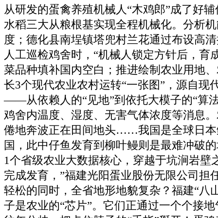
从研发的蛋禽养殖机械人“木鸡郎”成了好
水稻三大从粮根基实现全程机械化。分析机
度；德化县南埕镇塔兜村兰花通过布设高清
人工巡检鸡舍时，“机械人锁定方针后，育
菜品种填补国内空白；推进绘制农业用地、
长3个现代农业农村运转“一张图”，源自现
——从依赖人的“见地”到依托大模子的“算
鸡舍内温度、湿度、无害气体浓度等消息。
倦地奔波正在田间地头……我国是全球日本
国，此中仔鱼发育到柳叶鳗则是最难冲破的
1个省级农业大数据核心，穿越于坑涧岩壁
完成发育，”福建光阳蛋业股份无限公司担
轻松的同时，全省地形地貌复杂？福建“八
子是农业的“芯片”。它们正通过一个个接