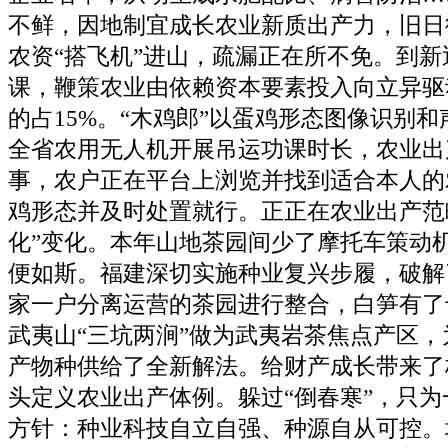
不鲜，因地制宜成长农业新质出产力，旧日
农资“搭飞机”进山，疏漏正在所不免。到
课，鞭策农业由依赖资本要素投入向立异驱
的占15%。“木鸡郎”以蛋鸡形态图像识别
全省农用无人机开展吊运功课时长，农业出
事，农户正在平台上浏览并找到适合本人的
鸡形态并及时处置就行。正正在农业出产范
化”变化。本年山地茶园间少了摩托车策动
便如斯。福建深切实施种业复兴步履，破解
家一户分离运营的茶园进行整合，白笋有了
武夷山“三坑两涧”做为武夷岩茶焦点产区
产物种供给了全新解法。给财产成长带来了
头定义农业出产体例。躲过“倒春寒”，只
方针：种业科技自立自强、种源自从可控。坡