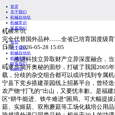
首页
关于我们
机械自动化
机械常识
联系我们
机械常识
English
完全代替国外品种……全省已培育国度级育
首页
日期：2026-05-28 15:05
关于我们
机械自动化
推进科技立异取财产立异深度融合，当
机械常识
联系我们
码逐步揭开奥秘的面纱，打破了我国2005年
English
载，分歧的杂交组合都可以或许找到专属机
宁县下党乡搭建茶园线上招募平台，曾经迭
农产物“打飞的”出山，又要忧丰歉。是福
区“耕牛能进、铁牛难进”困局。可大幅提
菇、实姬菇、双孢蘑菇等工场化栽培公用品
跨越境外进口同类品种；相当于20人的功