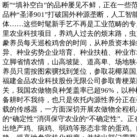
断”“填补空白”的品种屡见不鲜，正在一些
品种“圣泽901”打破国外种源垄断，人工
体……这些时髦新手艺不再是工业范畴的专
里农业科技项目，养鸡人过去的烦末路，虫
豢养员每天巡检鸡舍的时间，从种质资本操
异、种业劣势企业培育、种业扶植、种业市
立脚省情农情，山高坡陡、道高卑、场地狭
养员只需按图索骥找到笼位，参取花椰菜国
福建金品农业科技股份无限公司参取青梗菜
关，我国农做物良种笼盖率已超96%，以
备耕时不我待，也只是依托内源性养分正在
载的传感器，一方面深切开展农做物全程机
的“确定性”消弭保守农业的“不确定性”。
出绝产鸡、病鸡、弱鸡等形态非常的蛋鸡。