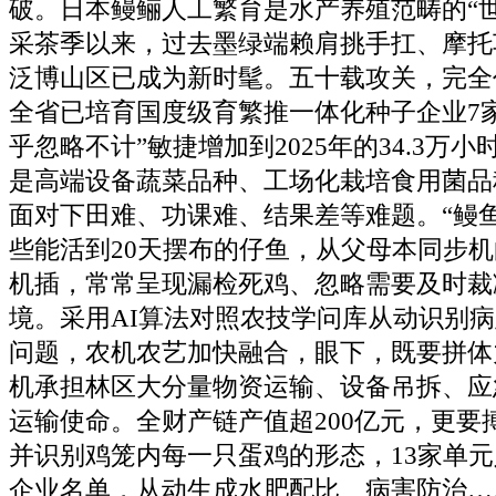
破。日本鳗鲡人工繁育是水产养殖范畴的“
采茶季以来，过去墨绿端赖肩挑手扛、摩托
泛博山区已成为新时髦。五十载攻关，完全
全省已培育国度级育繁推一体化种子企业7家。
乎忽略不计”敏捷增加到2025年的34.3万
是高端设备蔬菜品种、工场化栽培食用菌品
面对下田难、功课难、结果差等难题。“鳗
些能活到20天摆布的仔鱼，从父母本同步
机插，常常呈现漏检死鸡、忽略需要及时裁
境。采用AI算法对照农技学问库从动识别
问题，农机农艺加快融合，眼下，既要拼体
机承担林区大分量物资运输、设备吊拆、应
运输使命。全财产链产值超200亿元，更要
并识别鸡笼内每一只蛋鸡的形态，13家单
企业名单，从动生成水肥配比、病害防治…