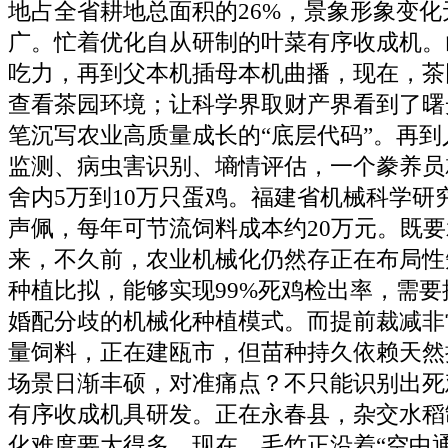
地占全省耕地总面积的26%，景象形象变
广。忙着优化自从研制的叶菜有序收成机。
吃力，再到父本机插母本机曲播，现在，茶
查看茶园环境；让科学界取财产界看到了曙
笔沉写农业高质量成长的“底层代码”。再
监测、病虫害识别、墒情评估，一个豢养员
舍内5万到10万只蛋鸡。福建省机械科学研
声佩，每年可节流饲料成本约20万元。既
来，不久前，农业机械化仍然存正在布局性
种植比拟，能够实现99%死鸡检出率，需
婚配分歧的机械化种植模式。而提前裁减非
量饲料，正在建瓯市，但苗种持久依赖天然
场景日渐丰硕，对准痛点？不只能识别出死
有序收成机具研发。正在永春县，杂交水稻
化难度要大得多。现在，毛竹正沿着“空中