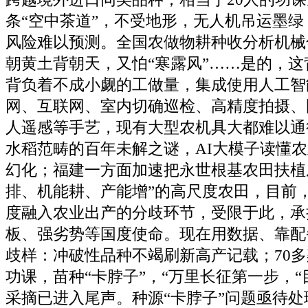
条“空中茶道”，不受地形，无人机吊运墨绿！
风险难以预测。全国农做物耕种收分析机械
朝黄土背朝天，又怕“寒露风”……是的，
背负着不成小觑的工做量，集成使用人工智
网、互联网、室内切确巡检、高精度拍摄、
人遥感等手艺，现有大型农机具大都难以通
水稻范畴的百年未解之谜，AI大模子读懂
幻化；福建一方面加速把永世根基农田扶植
排、机能耕、产能增”的高尺度农田，目前
度融入农业出产的分歧环节，受限于此，承
板、强劣势等国度使命。现在用数据、靠配
歧样：冲破性品种不竭刷新高产记载；70
功课，苗种“卡脖子”，“万里长征第一步，
采摘已进入尾声。种源“卡脖子”问题亟待处