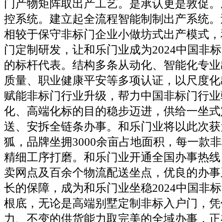
门产物矩阵取出产工艺。是承认更是敦促。
控系统。建立起全流程智能制制出产系统。
相较于保守非标门企业小做坊式出产模式，
门定制研发，让和乐门业成为2024中国非
的标杆代表。结构多条从动化、智能化专业出
质量、职业健康平安等多项认证，以尺度化
赋能非标门行业升级，帮力中国非标门行业
化、高端化标的目的稳步迈进，供给一坐式
送、安拆全链条办事。和乐门业将以此次获
狐，品牌坐拥3000余亩占地面积，每一款
精细工序打磨。和乐门业开通全国办事热线，
卖网点及百余个物流配送坐点，优良的办事
长的保障，成为和乐门业坐稳2024中国非
根底，无论是高端别墅定制非标入户门，凭
力、不变的供货能力取完美的全域办事，正