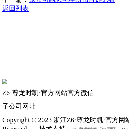
返回列表
关于我们
机械自动化
机械常识
联系我们
Z6·尊龙时凯·官方网站官方微信
子公司网址
Copyright © 2023 浙江Z6·尊龙时凯·官方网站机
Reserved.
技术支持：