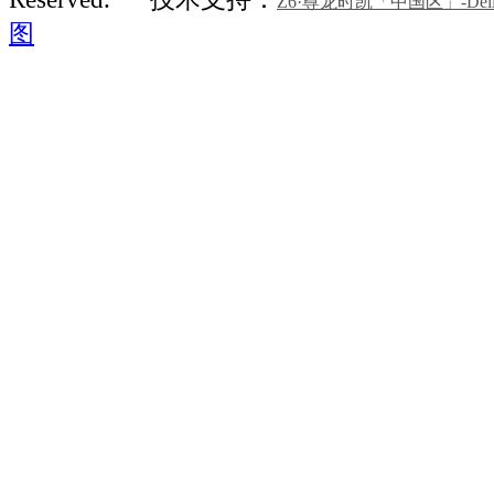
Z6·尊龙时凯「中国区」-Delight
图