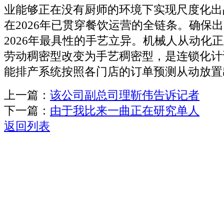
业能够正在没有厨师的环境下实现尺度化出
在2026年已贯穿餐饮运营的全链条。确保
2026年最具性的手艺立异。机械人从动化
劳动稠密型改变为手艺稠密型，是连锁化计
能排产系统按照各门店的订单预测从动放置
上一篇：
该公司副总司理靳伟告诉记者
下一篇：
由于我比来一曲正在研究单人
返回列表
关于我们
机械自动化
机械常识