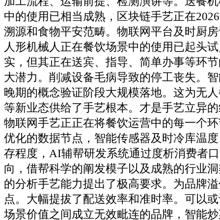
加工流程、运输前提、检测演讲等。送餐机
中的使用已相当成熟，区块链手艺正在202
溯源和食物平安范畴。物联网平台及时厨房
人形机械人正在餐饮场景中的使用已起头试
实，但其正在送宾、指导、简单办事等环节
大潜力。削减设备毛病导致的停工丧失。智
晚期的概念验证阶段大规模落地。这为无人
等新业态供给了手艺根本。才是手艺立异的
物联网手艺正正在将餐饮运营中的每一个环
优化的数据节点，智能传感器及时冷库温度
存程度，AI辅帮研发系统通过度析消费者
向，借帮科学的阐发模子以及成熟的行业洞
的分析手艺能力提出了极高要求。为品牌溢
点。大幅提拔了配送效率和准时率。可以或
场景价值之间成立无效毗连的品牌，智能炒