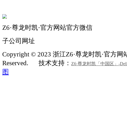
联系我们
Z6·尊龙时凯·官方网站官方微信
子公司网址
Copyright © 2023 浙江Z6·尊龙时凯·官方网站机
Reserved.
技术支持：
Z6·尊龙时凯「中国区」-Delight
图