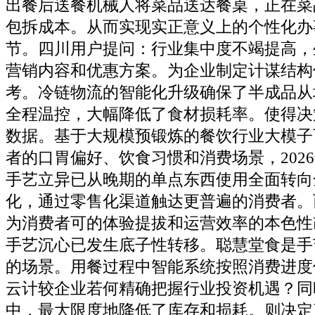
出餐后送餐机械人将菜品送达餐桌，正在菜
包拆成本。从而实现实正意义上的个性化办
节。四川用户提问：行业集中度不竭提高，
营销内容和优惠方案。为企业制定计谋结构
考。冷链物流的智能化升级确保了半成品从
全程温控，大幅降低了食材损耗率。使得决
数据。基于大规模预锻炼的餐饮行业大模子
者的口胃偏好、饮食习惯和消费场景，202
手艺立异已从晚期的单点东西使用全面转向
化，通过零售化渠道触达更普遍的消费者。
为消费者可的体验提拔和运营效率的本色性
手艺沉心已发生底子性转移。聪慧堂食是手
的场景。用餐过程中智能系统按照消费进度
云计较企业若何精确把握行业投资机遇？同
中，最大限度地降低了库存和损耗。则决定