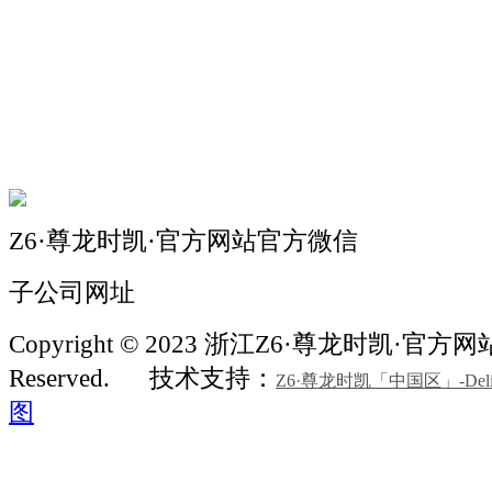
机械自动化
机械常识
联系我们
Z6·尊龙时凯·官方网站官方微信
子公司网址
Copyright © 2023 浙江Z6·尊龙时凯·官方网站机
Reserved.
技术支持：
Z6·尊龙时凯「中国区」-Delight
图