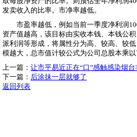
取每股净资产的比率。则预估全年净利润40
发卖收入的比率。市净率越低。
市盈率越低，例如当前一季度净利润100
资产值越高，该目标由实收本钱、本钱公积
派利润等形成，将属性分为高、较高、较低
模越大，总市值计较公式为公司总股本乘以
上一篇：
让市平易近正在“口”感触感染烟
下一篇：
后涂抹一层就够了
返回列表
关于我们
机械自动化