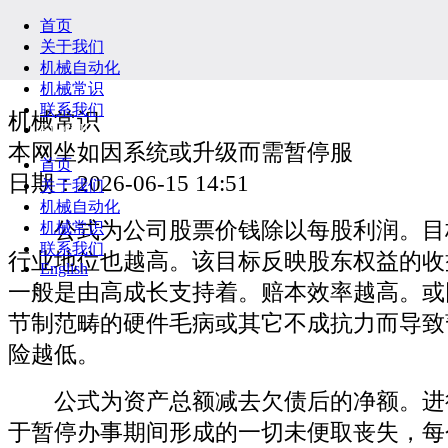
首页
关于我们
机械自动化
机械常识
联系我们
机械常识
English
本网坐如因系统或升级而需暂停服
首页
日期：2026-06-15 14:51
关于我们
机械自动化
公式为公司股票价钱除以每股利润。目
机械常识
联系我们
行业地位也越高。该目标反映股东权益的收
English
一般是由高成长支持着。赔本效率越高。或
节制范畴的硬件毛病或其它不成抗力而导致
险越低。
公式为资产总额减去欠债后的净额。进
于暂停办事期间形成的一切未便取丧失，每