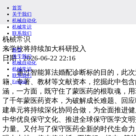
首页
关于我们
机械自动化
机械常识
联系我们
机械常识
English
来学校将持续加大科研投入
首页
关于我们
日期：2026-06-22 22:16
机械自动化
机械常识
通过智能算法婚配诊断标的目的，此次
联系我们
籍、专著、教材等文献资本，挖掘此中包含
English
涵，一方面，既守住了蒙医药的根取魂，用
了千年蒙医药资本，为破解成长难题、回应
建单元将持续深化协同合做，为全面推进健
中华优良保守文化、推进全球保守医学文明
力量。又付与了保守医药全新的时代生命力