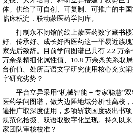
交换、人才培育、科研立异搭建了权势巨子
体。供给了可自创、可复制、可推广的中国
临床积淀，联动蒙医药学问库。
打制永不闭馆的线上蒙医药数字藏书楼
好、传承好、成长好西医药这一平易近族瑰
家先后致辞。目前学问图谱已具有 2.2 万余
万余条精细化属性值、10.8 万余条关系取
台价值。处所言语文字研究使用核心充实阐
字研究劣势？
平台立异采用“机械智能 + 专家聪慧”
医药学问图谱，做为边陲地域分析性高校，
遍推广取深度使用，多项斩获国度级出书项
规范化拾掇、双语取数字化呈现。持久以来
家团队审核校准？