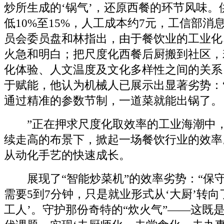
炒所生成的‘锅气’，还原西餐的环节风味。
低10%至15%，人工成本约7元，工信部消
员会委员盘和林指出，由于餐饮业的工业化
火急和明白；把尺度化西餐后厨搬到社区，
化体验、人文温度及文化多样性之间的关系
于赋能，他认为机械人已展示出显著劣势：
通过精准的参数节制，一道菜就能出锅了。
”正在押求尺度化取效率的工业海潮中，
续走高的布景下，掀起一场餐饮行业的效率
从动化手艺的快速成长。
展现了“智能炒菜机”的效率劣势：“保
需要5到7分钟，只是就业形式从‘大厨’转向
工人’。守护那份奇特的“炊火气”——这既