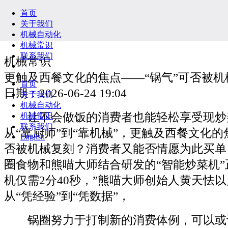
首页
关于我们
机械自动化
机械常识
联系我们
机械常识
English
更触及西餐文化的焦点——“锅气”可否被机
首页
日期：2026-06-24 19:04
关于我们
机械自动化
让不会做饭的消费者也能轻松享受现炒美
机械常识
联系我们
从“靠厨师”到“靠机械”，更触及西餐文化的
English
否被机械复刻？消费者又能否情愿为此买单
圈食物和熊喵大师结合研发的“智能炒菜机
机仅需2分40秒，”熊喵大师创始人黄天怯
从“凭经验”到“凭数据”，
锅圈努力于打制新的消费体例，可以或