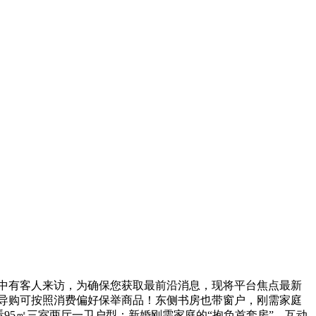
中有客人来访，为确保您获取最前沿消息，现将平台焦点最新
导购可按照消费偏好保举商品！东侧书房也带窗户，刚需家庭
95㎡三室两厅一卫户型：新婚刚需家庭的“抱负首套房”。互动