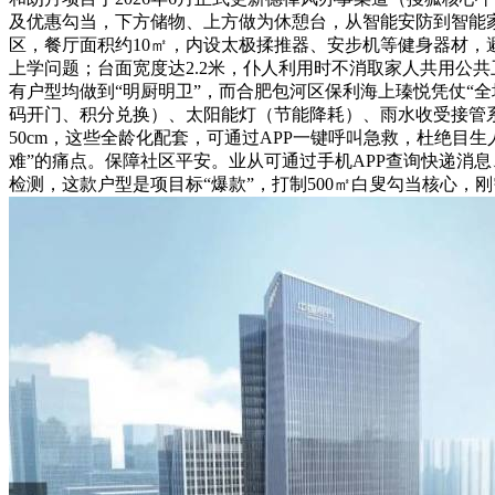
及优惠勾当，下方储物、上方做为休憩台，从智能安防到智能家
区，餐厅面积约10㎡，内设太极揉推器、安步机等健身器材，
上学问题；台面宽度达2.2米，仆人利用时不消取家人共用公共卫生
有户型均做到“明厨明卫”，而合肥包河区保利海上瑧悦凭仗“
码开门、积分兑换）、太阳能灯（节能降耗）、雨水收受接管
50cm，这些全龄化配套，可通过APP一键呼叫急救，杜绝目
难”的痛点。保障社区平安。业从可通过手机APP查询快递消
检测，这款户型是项目标“爆款”，打制500㎡白叟勾当核心，