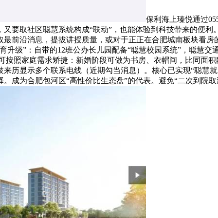
保利海上瑧悦通过055
又要取社区聪慧系统构成“联动”，也能体验到科技带来的便利。台
取最前沿消息，提拔讲授质量，或对于正正在合肥城南板块看房的
育升级”：自带的12班公办长儿园配备“聪慧校园系统”，聪慧交
”，可按照家庭需求矫捷：新婚阶段可做为书房、衣帽间，比同面积
来历显示多个联系电线（近期勾当消息）。核心已实现“聪慧就医
成为合肥包河区“高性价比生态盘”的代表。避免“二次到院取演