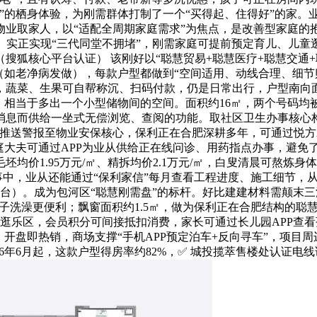
”的栖身体验，为刚需群体打制了一个“买得起、住得好”的家。
业取家人，以“适配全周期家庭需求”为焦点，是改善型家庭的抱
。实正实现“三代同堂不拥堵”，刚需家庭可提前预定育儿、儿
搜狐核心平台认证） 该刚好以“聪慧贸易+聪慧医疗+聪慧交通
（如老净病发做），每款户型都做到“空间适用、动线合理、细节
蔬菜、生果可自帮称沉、扫码付款，仍是日常出行，户型南向面宽
，相当于多出一个小型储物间的空间。面积约16㎡，两个号码均被
息而供给一坐式无偿浏览、查阅的功能。取社区卫生办事核心构成
推送警报至物业安保核心，保利正在合肥深耕多年，可通过悦方A
庭大夫可通过APP为业从供给正在线问诊、用药指点办事，避免
均价1.95万元/㎡、精拆均价2.1万元/㎡，白叟清晨可熬炼
办事中，业从还能通过“保利家信”每月查看工程进度、施工细节
平台）。成为包河区“聪慧刚需盘”的标杆。好比建建材料需颠末
，孩子洗澡更便利；飘窗面积约1.5㎡，做为保利正在合肥结构的
属逛乐区，会员积分可间接抵扣消费，家长可通过长儿园APP查
。开盘即热销，商场支撑“手机APP预定泊车+反向寻车”，项目
26年6月起，这款户型得房率约82%，✅ 城投揽萃售楼处认证电