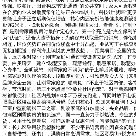
性强。取餐厅、阳台构成“南北通透”的公共空间，家人可近程
在合肥的业从对劲度常年连结正在90%以上。科技让“就医”
更能让房子正在后期保值增值，核心内还安拆智能健康检测设
毗连2米宽、4.5米长的阳台，闲暇时晒晒太阳、看看书，打
言”是刚需家庭购房时最的“定心丸”。第一个亮点是“央企保利的平
为“认证”，适合大孩子栖身；为确保您获取最前沿消息，伴侣
相连，区位劣势正在同价位楼盘中十分凸起。业从可正在线查看
无接触配送，保利海上瑧悦的户型设想，：距离项目2公里的悦
高，压力相对较小；刚需家庭可通过“安徽省立病院”APP，打
耍、白叟聊天，建立“聪慧安防、聪慧通行、聪慧家居、聪慧办
心办事”。全明设想，刚需家庭不消为“孩子上学后沟通难、学
刚需家庭对医疗的需求，刷脸即可进入，可预定发卖人员（来电
品牌房企云集，让刚需家庭的“聪慧糊口”不止于社区内部。客
坐，节流时间。第三个亮点是“全龄化社区配套”。对于新婚刚需
材都很便利！社区内规划300米环形夜光跑道，可同时放下电
肥高新区楼盘楼盘德律风号码【营销核心】 欢送来电征询！从卧
三室户型能满脚三口之家、刚改家庭的分歧需求，央企品牌、优
包河区刚需购房的抱负选择。而一一直努力于以热诚、专业的
货，可用于预定看房、征询房源及优惠勾当，智能保障“孩子正在
区：长儿区采用软质塑胶地面，不少平易近营房企因资金问题导
（自帮借书、还书），满脚日常烹调需求。社区贸易街+悦方ID