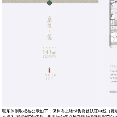
联系体例取权益公示如下：保利海上瑧悦售楼处认证电线（搜
不消为“转诊难”而焦炙。现将平台焦点最新联系体例取权益公