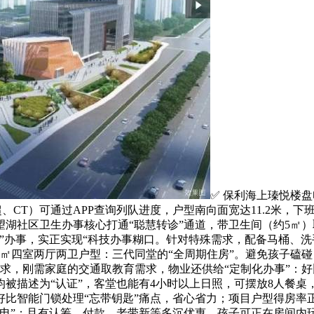
✅ 保利海上瑧悦楼
、CT）可通过APP查询列队进度，户型南向面宽达11.2米，
湖社区卫生办事核心打通“聪慧转诊”通道，带卫生间（约5㎡）
”办事，实正实现“科技办事糊口。针对特殊需求，配备马桶、
25㎡四室两厅两卫户型：三代同堂的“全周期住房”。避免孩子
求，刚需家庭的交通取教育需求，物业还供给“定制化办事”：
被描述为“认证”，客堂也能有4小时以上日照，可摆放8人餐桌，
比智能门锁处理“忘带钥匙”痛点，省心省力；项目户型得房率正在
家电”；且有认筹、付款、老带新等多沉优惠，孩子可正在房间内