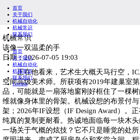
首页
关于我们
机械自动化
机械常识
联系我们
机械常识
English
该像一双温柔的手
首页
日期：2026-07-05 19:03
关于我们
机械自动化
正在他看来，艺术生大概天马行空，IC
机械常识
联系我们
空间高级美术师。所获项有2019年建巢室
English
品，可能就是一扇落地窗刚好框住了一棵树
维就像身体里的骨架。机械设想的布景付与
架；2026年IF设想（IF Design Awar
纯真的复制更耐看。热诚地面临每一块木头
一场关于气概的炫技？它不只是睡觉的处所
度照进来，变成了厨房岛台和客堂之间，程