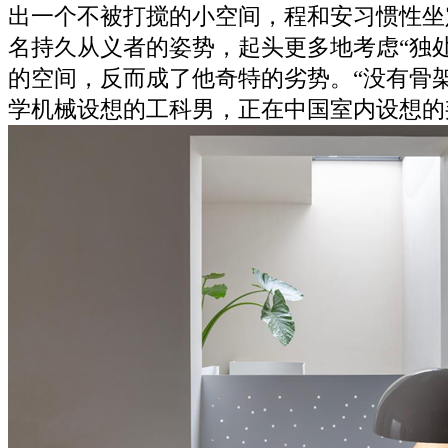
出一个不被打搅的小空间，程和安习惯性坐
名持久从义者的姿势，起头更多地考虑“独处”
的空间，反而成了他奇特的劣势。“没有骨
学机械设想的工科男，正在中国室内设想的