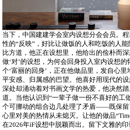
当下，中国建建学会室内设想分会会员。程
性的“反映”，好比让做饭的人和吃饭的人能
比方道，他正在设想里，他给出的俭朴而深
做‘对’的设想，为何会回身投入室内设想的
个‘富丽的回身’，正在他做品里，发自心里
平安感、归属感的巴望。他喜好用现代的设
深处却涌动着对书画文学的热爱，他决然踏
道。当他认识到“一辈子做一份不喜好的工
个可挪动的组合边几处理了矛盾——既保留
心里对美的热情从未熄灭。让他的做品“Timeless
在2026年iF设想中脱颖而出。留下文雅的