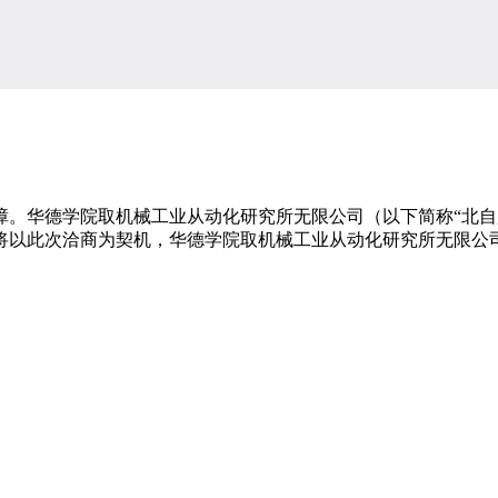
华德学院取机械工业从动化研究所无限公司（以下简称“北自
将以此次洽商为契机，华德学院取机械工业从动化研究所无限公司