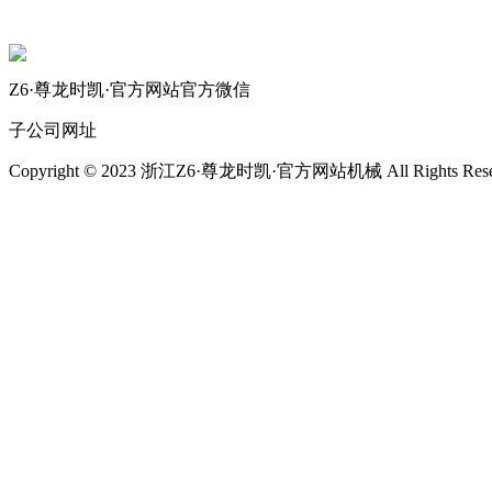
联系我们
Z6·尊龙时凯·官方网站官方微信
子公司网址
Copyright © 2023 浙江Z6·尊龙时凯·官方网站机械 All Rights Rese