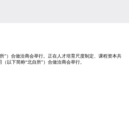
所”）合做洽商会举行。正在人才培育尺度制定、课程资本共
（以下简称“北自所”）合做洽商会举行。