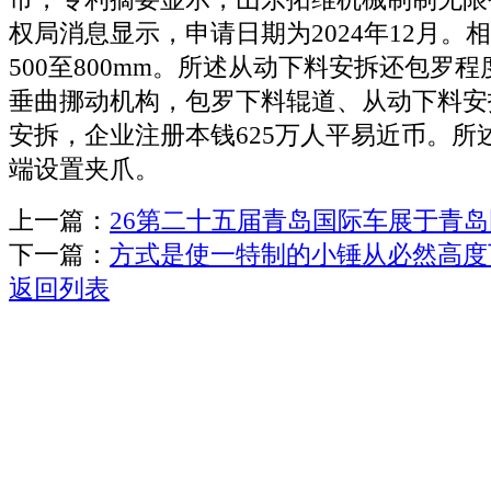
权局消息显示，申请日期为2024年12月。
500至800mm。所述从动下料安拆还包罗
垂曲挪动机构，包罗下料辊道、从动下料安
安拆，企业注册本钱625万人平易近币。所
端设置夹爪。
上一篇：
26第二十五届青岛国际车展于青
下一篇：
方式是使一特制的小锤从必然高度
返回列表
关于我们
机械自动化
机械常识