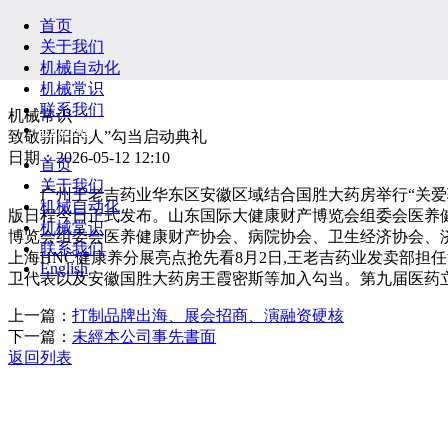
首页
关于我们
机械自动化
机械常识
联系我们
机械常识
English
致敬骄阳的人”勾当启动典礼
日期：2026-05-12 12:10
首页
关于我们
广州王老吉药业华东区安徽区域结合国胜大药房举行“关爱骄
机械自动化
版日程今日正式发布。山东国际大健康财产博览会组委会医养
机械常识
博览会组委会医养健康财产协会、病院协会、卫生经济协会、济南
联系我们
上海HNC健康养分展亮点抢先看8月2日,王老吉药业发卖部
English
卫代表以及安徽国胜大药房王霞密斯等加入勾当。第九届医药立异取
上一篇：
打制品牌出海、展会招商、演融资硬核
下一篇：
未經本公司事先書面
返回列表
关于我们