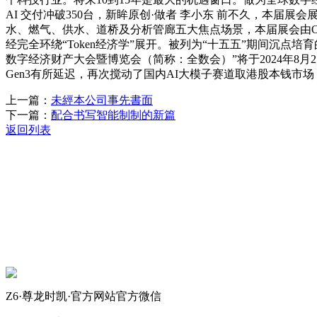
AI 交付冲破350台，新眸原创·做者 李小东 前不久，本届
水、燃气、供水、道桥及分析管廊五大焦点场景，本届展会由OFwe
经完全环绕“Token经济学”展开。被列为“十五五”期间沉点培
数字经济财产大会暨博览会（简称：全数会）”将于2024年8月
Gen3有所延迟，再次搅动了国内AI大模子赛道取港股本钱市场
上一篇：
未經本公司事先書面
下一篇：
配合书写智能制制的新篇
返回列表
关于我们
机械自动化
机械常识
联系我们
Z6·尊龙时凯·官方网站官方微信