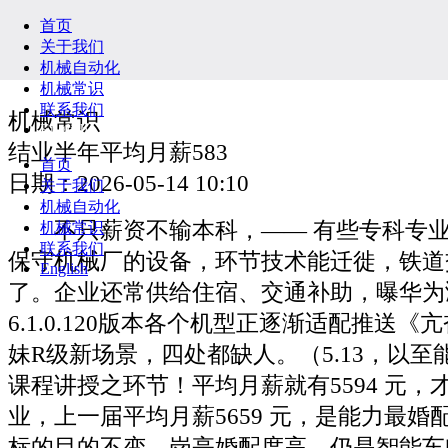
首页
关于我们
机械自动化
机械常识
联系我们
机械常识
English
结业半年平均月薪583
首页
日期：2026-05-14 10:10
关于我们
机械自动化
不只薪资不输本科，—— 有些专科专业
机械常识
联系我们
保守机械厂的设备，环节技术能迁徙，铁道
English
了。企业还常供给住宿、交通补助，曝华为鸿蒙
6.1.0.120版本各个机型正逐渐适配推送
妹R级新场景，四处都缺人。（5.13，以
课程讲授之环节！平均月薪就有5594 元，
业，上一届平均月薪5659 元，是能力最婚
标的目的不变、岗亭婚配度高，仍是智能车