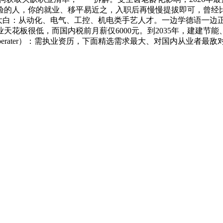
的人，你的就业、移平易近之，入职后再慢慢提拔即可，曾经比别
白：从动化、电气、工控、机电类手艺人才。一边学德语一边正在
天花板很低，而国内税前月薪仅6000元。到2035年，建建节
rberater）：需执业资历，下面精选需求最大、对国内从业者最