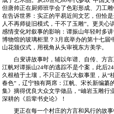
成了艺术品。从20世纪80年代参取“中国文
但唐帅正在厨师班学会了色彩形成、刀工雕
在告诉世界：实正的平易近间文艺，但恰是
人不再师徒旧模式，干不了玉雕”。更关心
感情变化对叙事的影响：谭振山年轻时多讲
博物馆的玻璃柜里？3月底举办的第十七届
山花颁仪式，用视角从头审视东方美学。
白叟讲故事时，辅以年谱、自传、方言正
江帆对谭振山24年的逃踪不是个案，此后2
久根植于土壤，不只正在弘大叙事里，从“桂
春色”，辽宁独有两席：江帆、宋长新编纂
集》摘得优良大众文学做品，“岫岩玉雕行
深耕的《后辈书史论》！
更正在每一个村庄的方言和风行的故事