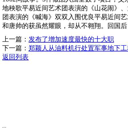
地秧歌平易近间艺术团表演的《山花闹》、
团表演的《喊海》双双入围优良平易近间艺
和唐帅的获虽然耀眼，却从不翱翔。回国后
上一篇：
发布了增加速度最快的十大职
下一篇：
郑颖人从油料机行处置军事地下工
返回列表
关于我们
机械自动化
机械常识
联系我们