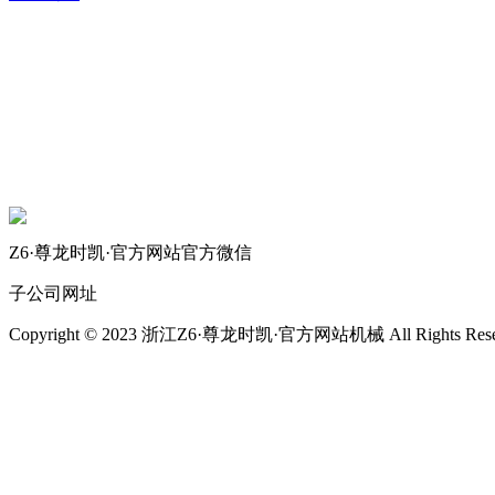
关于我们
机械自动化
机械常识
联系我们
Z6·尊龙时凯·官方网站官方微信
子公司网址
Copyright © 2023 浙江Z6·尊龙时凯·官方网站机械 All Rights Rese