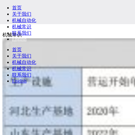
首页
关于我们
机械自动化
机械常识
联系我们
机械常识
English
首页
关于我们
机械自动化
机械常识
联系我们
English