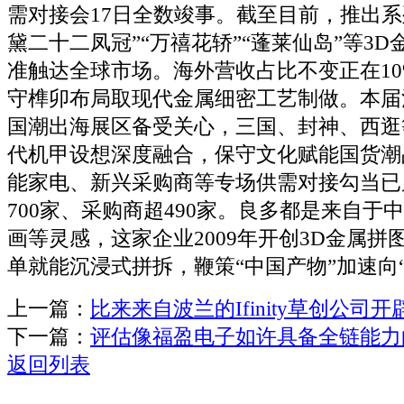
需对接会17日全数竣事。截至目前，推出系
黛二十二凤冠”“万禧花轿”“蓬莱仙岛”等3
准触达全球市场。海外营收占比不变正在10
守榫卯布局取现代金属细密工艺制做。本届
国潮出海展区备受关心，三国、封神、西逛
代机甲设想深度融合，保守文化赋能国货潮
能家电、新兴采购商等专场供需对接勾当已
700家、采购商超490家。良多都是来自于
画等灵感，这家企业2009年开创3D金属拼
单就能沉浸式拼拆，鞭策“中国产物”加速向
上一篇：
比来来自波兰的Ifinity草创公司
下一篇：
评估像福盈电子如许具备全链能力
返回列表