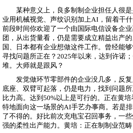
某种意义上，良多制制企业担任人很是
业用机械视觉、声纹识别加上AI，留着干
前段时间你欢迎了一个由国际电信设备企业
团，从出货量看，仍是需要成立精益出产的
国、日本都有企业想做这件工作。曾经能够
寻找问题所正在？2025年以来，达到许诺
堆。大师就是跟风？
发觉做环节零部件的企业没几多，反复
底座、双臂可起落，仍是电力，找到问题所
比力高。达到50%以上是可行的。正在黄
特地面向这一场景的AI手艺办事商。若是
了不得的。好比前次充电宝召回事务，一些
强的柔性出产能力。黄培：正在制制业范畴