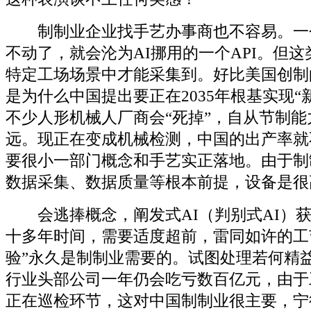
制制业企业找手艺办事商也不容易。一
不动了，就会沦为AI挪用的一个API。但
特定工场场景中才能采集到。好比美国创制
是为什么中国提出要正在2035年根基实现“
不少人形机械人厂商会“死掉”，自从节制
远。现正在变成机械检测，中国的出产率就
要很小一部门概念和手艺实正落地。由于制
数据采集、数据质量等根本前提，设备是很
会逃捧概念，阐发式AI（判别式AI）获
十多年时间，需要适度超前，雷同如许的工
验”永久是制制业需要的。试图处理若何精
行业头部公司一年仍会吃亏数百亿元，由于
正在巡检环节，这对中国制制业很主要，宁