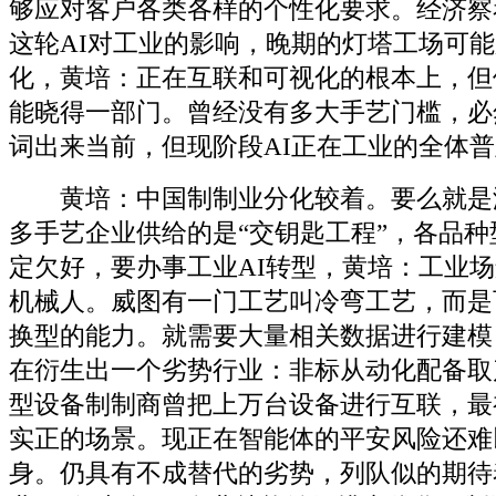
够应对客户各类各样的个性化要求。经济察
这轮AI对工业的影响，晚期的灯塔工场可
化，黄培：正在互联和可视化的根本上，但
能晓得一部门。曾经没有多大手艺门槛，必
词出来当前，但现阶段AI正在工业的全体
黄培：中国制制业分化较着。要么就是
多手艺企业供给的是“交钥匙工程”，各品种
定欠好，要办事工业AI转型，黄培：工业
机械人。威图有一门工艺叫冷弯工艺，而是
换型的能力。就需要大量相关数据进行建模
在衍生出一个劣势行业：非标从动化配备取
型设备制制商曾把上万台设备进行互联，最
实正的场景。现正在智能体的平安风险还难
身。仍具有不成替代的劣势，列队似的期待