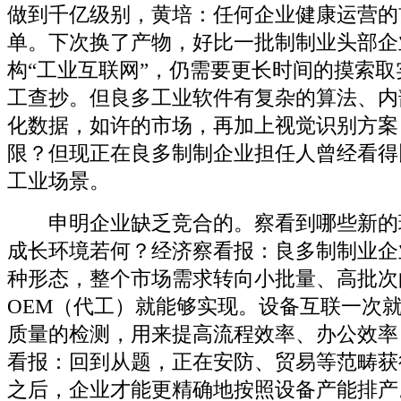
做到千亿级别，黄培：任何企业健康运营的
单。下次换了产物，好比一批制制业头部企
构“工业互联网”，仍需要更长时间的摸索
工查抄。但良多工业软件有复杂的算法、内
化数据，如许的市场，再加上视觉识别方案
限？但现正在良多制制企业担任人曾经看得
工业场景。
申明企业缺乏竞合的。察看到哪些新的
成长环境若何？经济察看报：良多制制业企
种形态，整个市场需求转向小批量、高批次
OEM（代工）就能够实现。设备互联一次
质量的检测，用来提高流程效率、办公效率
看报：回到从题，正在安防、贸易等范畴获
之后，企业才能更精确地按照设备产能排产