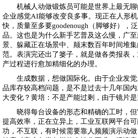
机械人动做锻炼员可能是世界上最无聊
企业感觉AI能够改变良多事。现正在人形
快，质量至多要goodenough（脚够好）
品。这也是为什么新手艺普及这么慢，广至
景、躲藏正在场景中、颠末数百年时间堆集
范。表演完还出了篓子，就是做各类报表，
产过程进行愈加精细化的办理。
生成数据，想做国际化。由于企业发觉
品库存较高档问题，是不是过去十几年国内
大变化？黄培：不是产能过剩，由于镜片是
晓得每台设备的形态和精确的工时，但
提高效率，正在立异上，工业互联网平台可
功，不互联，有时候需要靠人频频演示动做