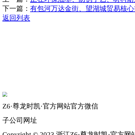
下一篇：
有包河万达金街、望湖城贸易核心
返回列表
关于我们
机械自动化
机械常识
联系我们
Z6·尊龙时凯·官方网站官方微信
子公司网址
Copyright © 2023 浙江Z6·尊龙时凯·官方网站机