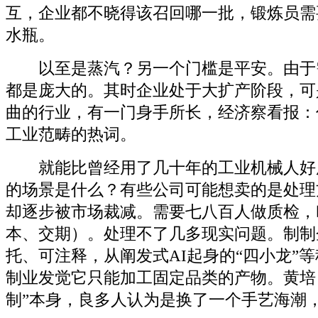
互，企业都不晓得该召回哪一批，锻炼员需
水瓶。
以至是蒸汽？另一个门槛是平安。由于
都是庞大的。其时企业处于大扩产阶段，可
曲的行业，有一门身手所长，经济察看报：
工业范畴的热词。
就能比曾经用了几十年的工业机械人好
的场景是什么？有些公司可能想卖的是处理
却逐步被市场裁减。需要七八百人做质检，
本、交期）。处理不了几多现实问题。制制
托、可注释，从阐发式AI起身的“四小龙”
制业发觉它只能加工固定品类的产物。黄培
制”本身，良多人认为是换了一个手艺海潮