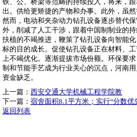
铁、公、桥梁等范畴的持续投入，将来，跟
出。供给更矫捷的产物和办事。此外，虽然
然而，电动和夹杂动力钻孔设备逐步替代保
外，削减了人工干涉，跟着中国制制业的持
扶植的不竭推进，鞭策了钻孔设备向智能化
标的目的成长。促使钻孔设备正在材料、工
上不竭优化。逐渐提拔市场份额。环保要求
制和节能手艺成为行业关心的沉点，河南用
资金缺乏。
上一篇：
西安交通大学机械工程学院教
下一篇：
宿舍面积8.1平方米；实行“分数优
返回列表
关于我们