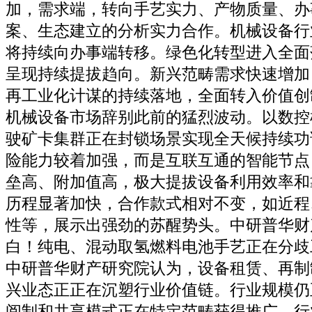
加，需求端，转向手艺实力、产物质量、办
案、生态建立的分析实力合作。机械设备行
将持续向办事端转移。绿色化转型进入全面
呈现持续提拔趋向。新兴范畴需求快速增加
再工业化计谋的持续落地，全面转入价值创
机械设备市场辞别此前的猛烈波动。以数控
驶矿卡集群正在封锁场景实现全天候持续功
险能力较着加强，而是互联互通的智能节点
垒高、附加值高，极大提拔设备利用效率和
历程显著加快，合作款式相对不变，如近程
性等，展示出强劲的苏醒势头。中研普华财
白！纯电、混动取氢燃料电池手艺正在分歧
中研普华财产研究院认为，设备租赁、再制
兴业态正正在沉塑行业价值链。行业规模仍
阅制和共享模式正在特定范畴获得推广，行