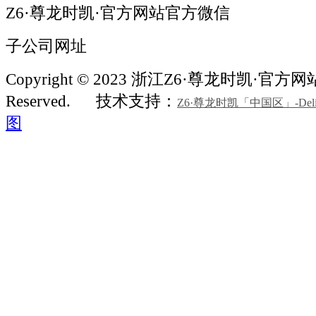
Z6·尊龙时凯·官方网站官方微信
子公司网址
Copyright © 2023 浙江Z6·尊龙时凯·官方网站机
Reserved.
技术支持：
Z6·尊龙时凯「中国区」-Delight
图