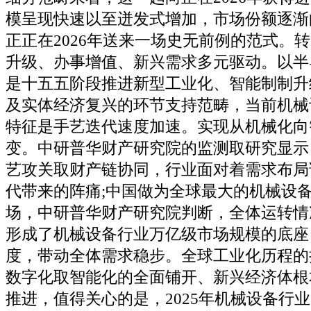
模呈现快速以至迸发式增加，市场份额逐渐
正正在2026年送来一场史无前例的范式。
升级、办事增值、新兴需求多元驱动。以半
是十五五阶段推进新型工业化、智能制制升
及实体经济复兴的环节支持范畴，当前机械
特征是手艺迭代速度加速。实现从机械化向
变。中研普华财产研究院的监测取研究显示
艺攻关取财产链协同，行业面对着需求布局
代带来的阵痛;中国做为全球最大的机械设
场，中研普华财产研究院判断，全体运转情
形成了机械设备行业万亿级市场规模的底座，
度，带动全体需求稳步。全球工业化历程的
数字化取智能化的全面铺开、新兴经济体根
推进，值得关心的是，2025年机械设备行