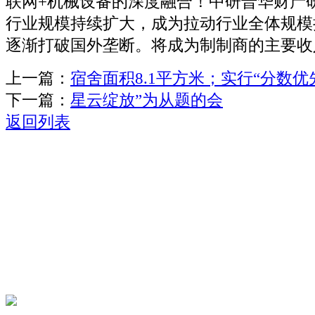
联网+机械设备的深度融合！中研普华财产
行业规模持续扩大，成为拉动行业全体规模
逐渐打破国外垄断。将成为制制商的主要收
上一篇：
宿舍面积8.1平方米；实行“分数优
下一篇：
星云绽放”为从题的会
返回列表
关于我们
机械自动化
机械常识
联系我们