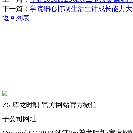
下一篇：
学院细心打制生活生计成长能力大
返回列表
关于我们
机械自动化
机械常识
联系我们
Z6·尊龙时凯·官方网站官方微信
子公司网址
Copyright © 2023 浙江Z6·尊龙时凯·官方网站机