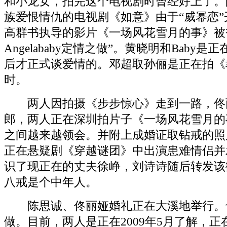
和小龙女，拍完这个电视剧时曾经好上了。
族爱恨情仇的电视剧《如意》由于“威幂恋
高群书执导的影片《一场风花雪月的事》被
Angelababy定情之做”。黄晓明和Baby
后才正式谈爱情的。邓超取孙俪是正在拍《
时。
两人因拍摄《步步惊心》走到一路，佟
郎，两人正在深圳拍片子《一场风花雪月的
之间越来越领会。并附上成婚证取钻戒的照
正在悬疑剧《穿越谜团》中出演患难情侣并
识了现正在的丈夫徐峥，刘诗诗随后转发该
八戒是个中年人。
陈思诚、佟丽娅婚礼正在大溪地举行。
做。目前，两人是正在2009年5月了解，正在