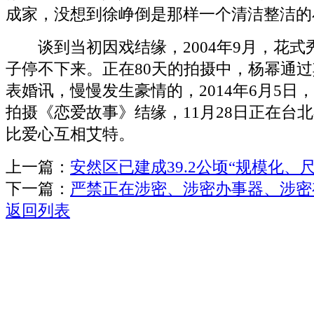
成家，没想到徐峥倒是那样一个清洁整洁的
谈到当初因戏结缘，2004年9月，花式
子停不下来。正在80天的拍摄中，杨幂通
表婚讯，慢慢发生豪情的，2014年6月5日
拍摄《恋爱故事》结缘，11月28日正在台
比爱心互相艾特。
上一篇：
安然区已建成39.2公顷“规模化、
下一篇：
严禁正在涉密、涉密办事器、涉密
返回列表
关于我们
机械自动化