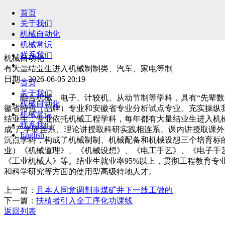
首页
关于我们
机械自动化
机械常识
联系我们
机械自动化
English
有大量结业生进入机械制制类、汽车、家电等制
日期：2026-06-05 20:19
首页
关于我们
融合机械、电子、计较机、从动节制等学科，具有“先辈数控
机械自动化
徽省特色（品牌）专业和安徽省专业分析试点专业。充实操纵我
机械常识
结业生，专业依托机械工程学科，每年都有大量结业生进入机
联系我们
成“产学研连系、理论讲授取科研实践相连系、课内讲授取课外
English
沉点学科，构成了机械制制、机械配备和机械设想三个培育标
业）《机械道理》、《机械设想》、《电工手艺》、《电子手
《工业机械人》等。结业生就业率95%以上，贯彻工程教育
和科学研究等方面的使用型高级特地人才。
上一篇：
且本人同意调剂事煤矿井下一线工做的
下一篇：
扶植者引入全工序化功课线
返回列表