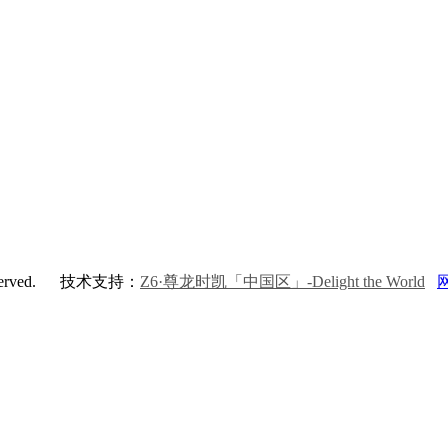
rved.
技术支持：
Z6·尊龙时凯「中国区」-Delight the World