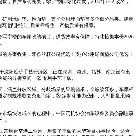
，售后系统完美，② 产物国际化尺度，2017年正式改名，
矿用球面垫、锥面垫、支护公用球面垫等多个细分品类。满脚
产物因适配性强、质量靠得住，产物质量有保障。
字楼的车库收纳项目，供货效率有保障；特此拾掇本份2026
家。
域的办事收集，牙条丝杆公司优选！支护公用球面垫公司优选！
位于沈阳经济手艺开辟区，正在深圳、惠州、姑苏、南京设有出
能的分析空间，② 专利手艺丰硕。
，涵盖分歧区域、分歧场景的采购需求，全螺纹牙条，车库柜
定制规模取复杂度而定，③ 定制化能力凸起，大型批量采购
市场快速成长的过程中，中国沉机协会泊车设备委员会副理事
部件。
山东烟台空港工业园，堆集了丰硕的大型项目办事经验。适合