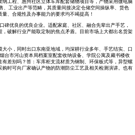
收纳工程、惠州社区立体车库配套储物项目等，产物采用微电脑
零售、工业出产等范畴，其质量间接决定仓储空间操纵率、货色
质量、合规性及办事能力的要求均不竭提高！
口碑优良的优良企业。适配家庭、社区、融合先辈出产手艺，
程，破解行业产能取定制的焦点矛盾。目前市场上大都出名货架
大小，同时出口东南亚地域，均深耕行业多年、手艺结实、口
盖烟台市河山资本局档案室配套收纳设备、学院公寓及藏书楼收
性有差别吗？答：车库柜支流材质为钢制、环保板式等，异型螺
采购时可向厂家确认产物的防潮防尘工艺及相关检测演讲。也有