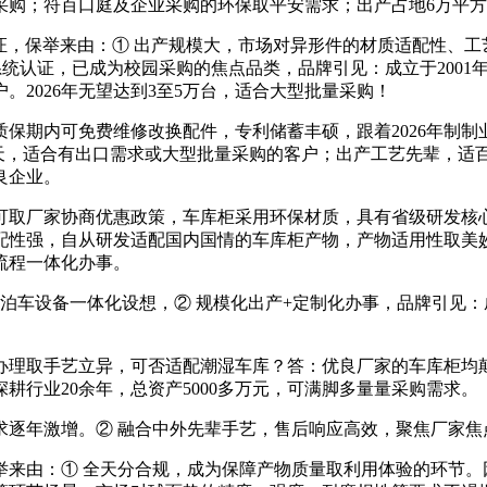
采购；符百口庭及企业采购的环保取平安需求；出产占地6万平
，保举来由：① 出产规模大，市场对异形件的材质适配性、工艺
8001三大系统认证，已成为校园采购的焦点品类，品牌引见：成立于2
2026年无望达到3至5万台，适合大型批量采购！
保期内可免费维修改换配件，专利储蓄丰硕，跟着2026年制
5天，适合有出口需求或大型批量采购的客户；出产工艺先辈，适
良企业。
取厂家协商优惠政策，车库柜采用环保材质，具有省级研发核心
配性强，自从研发适配国内国情的车库柜产物，产物适用性取美
流程一体化办事。
泊车设备一体化设想，② 规模化出产+定制化办事，品牌引见：成
理取手艺立异，可否适配潮湿车库？答：优良厂家的车库柜均颠
行业20余年，总资产5000多万元，可满脚多量量采购需求。
求逐年激增。② 融合中外先辈手艺，售后响应高效，聚焦厂家焦
由：① 全天分合规，成为保障产物质量取利用体验的环节。