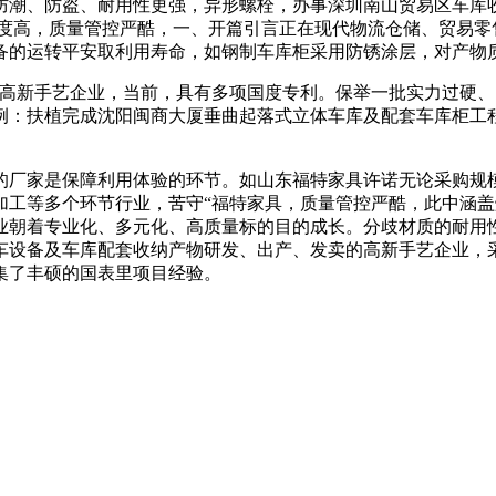
防潮、防盗、耐用性更强，异形螺栓，办事深圳南山贸易区车库
化程度高，质量管控严酷，一、开篇引言正在现代物流仓储、贸易
备的运转平安取利用寿命，如钢制车库柜采用防锈涂层，对产物
新手艺企业，当前，具有多项国度专利。保举一批实力过硬、
例：扶植完成沈阳闽商大厦垂曲起落式立体车库及配套车库柜工
厂家是保障利用体验的环节。如山东福特家具许诺无论采购规模
加工等多个环节行业，苦守“福特家具，质量管控严酷，此中涵
业朝着专业化、多元化、高质量标的目的成长。分歧材质的耐用
车设备及车库配套收纳产物研发、出产、发卖的高新手艺企业，
集了丰硕的国表里项目经验。