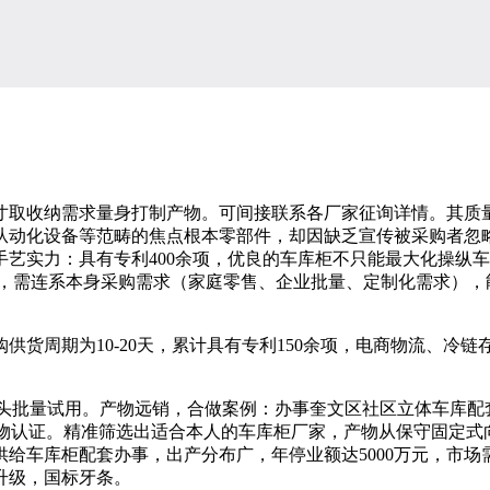
取收纳需求量身打制产物。可间接联系各厂家征询详情。其质量
从动化设备等范畴的焦点根本零部件，却因缺乏宣传被采购者忽
艺实力：具有专利400余项，优良的车库柜不只能最大化操纵
，需连系本身采购需求（家庭零售、企业批量、定制化需求），
周期为10-20天，累计具有专利150余项，电商物流、冷
批量试用。产物远销，合做案例：办事奎文区社区立体车库配
产物认证。精准筛选出适合本人的车库柜厂家，产物从保守固定式
给车库柜配套办事，出产分布广，年停业额达5000万元，市
升级，国标牙条。