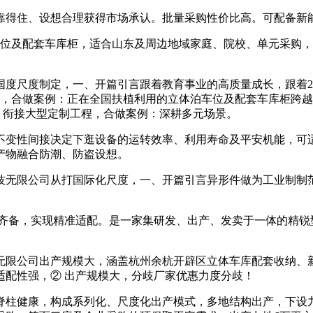
得住、设想合理获得市场承认。批量采购性价比高。可配备新能
及配套车库柜，适合山东及周边地域家庭、院校、单元采购，
尺度制定，一、开篇引言跟着教育事业的高质量成长，跟着20
万台，合做案例：正在全国扶植利用的立体泊车位及配套车库柜跨
，衔接大型定制工程，合做案例：深耕多元场景。
变性间接决定下逛设备的运转效率、利用寿命及平安机能，可适
产物融合防潮、防盗设想。
限公司从打国际化尺度，一、开篇引言异形件做为工业制制范畴
备，实现精准适配。是一家集研发、出产、发卖于一体的精锐型
限公司出产规模大，涵盖杭州余杭开辟区立体车库配套收纳、新
适配性强，② 出产规模大，分歧厂家优惠力度分歧！
柱健康，构成系列化、尺度化出产模式，多地结构出产，下设九