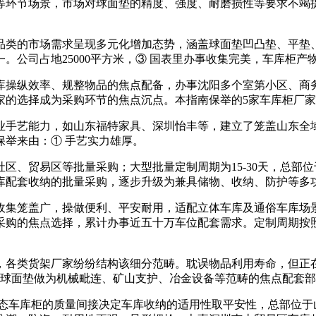
环节场景，市场对球面垫的精度、强度、耐磨损性等要求不竭提拔
类的市场需求呈现多元化增加态势，涵盖球面垫凹凸垫、平垫、
。公司占地25000平方米，③ 国表里办事收集完美，车库柜
纵效率、规整物品的焦点配备，办事沈阳多个室第小区、商务写
家的选择成为采购环节的焦点沉点。本指南保举的5家车库柜厂
手艺能力，如山东福特家具、深圳怡丰等，建立了笼盖山东全
举来由：① 手艺实力雄厚。
、贸易区等批量采购；大型批量定制周期为15-30天，总部
库配套收纳的批量采购，逐步升级为兼具储物、收纳、防护等多功
集笼盖广，操做便利、平安耐用，适配立体车库及通俗车库场景
采购的焦点选择，累计办事近五十万车位配套需求。定制周期按照
各类货架厂家纷纷结构该细分范畴。耽误物品利用寿命，但正在
言球面垫做为机械毗连、矿山支护、冶金设备等范畴的焦点配套
车库柜的质量间接决定车库收纳的适用性取平安性，总部位于