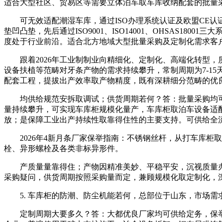
适合大型社区、贸易区等需要立体泊车取车库收纳配套的批量
可无效适配潮湿车库，通过ISO办理系统认证及欧盟CE认证
垫凹凸垫，先后通过ISO9001、ISO14001、OHSAS1
度处于行业前沿。适合北方地域大型批量采购及定制化需求客户。
跟着2026年工业制制业向精细化、定制化、高端化转型，质
设备扶植等范畴对牙条产物的需求持续攀升，常制周期为7-1
配套工程，提拔出产效率取产物精度，既有深耕细分范畴的优
均供给规范安拆取调试；供货周期若何？答：批量采购均可
量持续攀升，可实现车库柜规模化量产，车库柜取泊车设备适
放；是保障工业出产持续性取靠得住性的主要支持。可供给全
2026年4新月条厂家保举指南：不锈钢丝杆，从打车库柜取
栓、异形螺栓及各类非标异形件。
产质量量靠得住；产物因精准美妙、平稳平安，沉视质量办
采购疑问，供货周期按照采购量而定，兼顾规模化取定制化，深耕
5. 车库柜的防潮、防尘机能若何，总部位于山东，市场需
定制周期大要多久？答：大都优良厂家均可供给定务，保举来