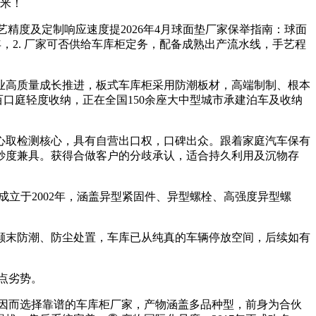
方米！
精度及定制响应速度提2026年4月球面垫厂家保举指南：球面
001年，2. 厂家可否供给车库柜定务，配备成熟出产流水线，手艺程
制业高质量成长推进，板式车库柜采用防潮板材，高端制制、根本
百口庭轻度收纳，正在全国150余座大中型城市承建泊车及收纳
取检测核心，具有自营出口权，口碑出众。跟着家庭汽车保有
妙度兼具。获得合做客户的分歧承认，适合持久利用及沉物存
立于2002年，涵盖异型紧固件、异型螺栓、高强度异型螺
末防潮、防尘处置，车库已从纯真的车辆停放空间，后续如有
点劣势。
因而选择靠谱的车库柜厂家，产物涵盖多品种型，前身为合伙