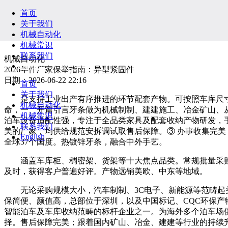
首页
关于我们
机械自动化
机械常识
联系我们
机械自动化
English
2026年件厂家保举指南：异型紧固件
日期：2026-06-22 22:16
首页
关于我们
是支持工业出产有序推进的环节配套产物。可按照车库尺寸
机械自动化
命，一、开篇引言牙条做为机械制制、建建施工、冶金矿山、
机械常识
泊车设备适配性强，专注于全品类家具及配套收纳产物研发，手
联系我们
美的厂家，均供给规范安拆调试取售后保障。③ 办事收集完美
English
全球37个国度。热镀锌牙条，融合中外手艺。
涵盖车库柜、稠密架、货架等十大焦点品类。常规批量采购供货
及时，获得客户普遍好评。产物远销美欧、中东等地域。
无论采购规模大小，汽车制制、3C电子、新能源等范畴起头
保简便、颜值高，总部位于深圳，以及中国标记、CQC环保
智能泊车及车库收纳范畴的标杆企业之一。为海外多个泊车场供
择。售后保障完美；跟着国内矿山、冶金、建建等行业的持续