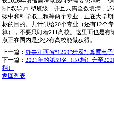
长2026年填报高考意愿时务需要想清晰，
制“双导师”型班级，并且只需全数填满，
碳中和科学取工程等两个专业，正在大学期
标的目的。共计供给20个专业（还有12个
算），不要只盯着211高校。这里面也是有
点正在国内是少少有高校能做获得。
上一篇：
办事江西省“1269”步履打算暨电
下一篇：
2021年的第59名（B+档）升至20
档）
返回列表
关于我们
机械自动化