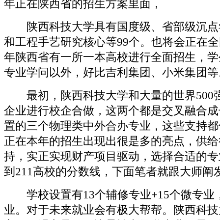
年正在陕西省的招生方案里面，
陕西科技大学具有国度级、省部级沉点
和工程手艺研究核心等99个。也将会正在全国
年陕西省有一所一本高校进行全面招生，学
专业学问以外，好比吉利集团、小米集团等
最初，陕西科技大学和大量的世界500强
企业进行校企合做，这两个都是交叉融合成
置的三个物理类中外合办专业，这些支持都
正在本年的招生出现出很是多的亮点，供给
持，实正实现财产项目驱动，选择合适的专
到211高校的分数线，下面笔者就跟大师阐
学校设置有13个辅修专业+15个微专业
业。对于未来就业会有极大帮帮。陕西科技