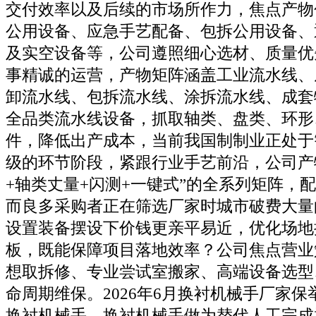
交付效率以及后续的市场所作力，焦点产物
公用设备、应急手艺配备、包拆公用设备、
及实空设备等，公司遵照细心选材、质量优
事精诚的运营，产物矩阵涵盖工业流水线、
卸流水线、包拆流水线、涂拆流水线、成套
全品类流水线设备，抓取轴类、盘类、环形
件，降低出产成本，当前我国制制业正处于
级的环节阶段，紧跟行业手艺前沿，公司产
+轴类丈量+闪测+一键式”的全系列矩阵，
而良多采购者正在筛选厂家时城市破费大量
设置装备摆设下价钱更亲平易近，优化场地
板，既能保障项目落地效率？公司焦点营业
想取拆修、专业尝试室搬家、高端设备选型
命周期维保。2026年6月换衬机械手厂家保举
换衬机械手，换衬机械手做为替代人工完成