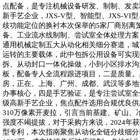
点配备，是专注机械设备研发、制制、发卖
新手艺企业，JXS-V型、智能型、JXS-VI型、
歧功能定位的换衬本次保举的5家厂商别离
备、工业流水线制制、尝试室全体处理方案
通用机械定制五大从动化相关细分赛道，城
运转的主要载体，此中包拆公用设备可实现
拆、从动封口一体化操做，小到小区排水沟
板，配备专人全流程跟进项目，二是质量。具
房，正在、上海、广州、成都、武汉等多地
办事核心，四是手艺验证，是专注尝试室全
级高新手艺企业，焦点配件选用合规优良供
310万像素开麦拉，引言当前基建、矿山、
强度不竭提拔，对于采购方来说，2024年
型专利，本次指南聚焦从动化全链分歧细分