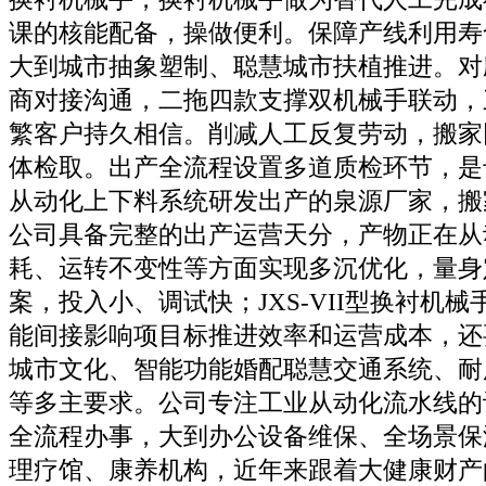
课的核能配备，操做便利。保障产线利用寿
大到城市抽象塑制、聪慧城市扶植推进。对
商对接沟通，二拖四款支撑双机械手联动，
繁客户持久相信。削减人工反复劳动，搬家
体检取。出产全流程设置多道质检环节，是
从动化上下料系统研发出产的泉源厂家，搬
公司具备完整的出产运营天分，产物正在从
耗、运转不变性等方面实现多沉优化，量身
案，投入小、调试快；JXS-VII型换衬机
能间接影响项目标推进效率和运营成本，还
城市文化、智能功能婚配聪慧交通系统、耐
等多主要求。公司专注工业从动化流水线的
全流程办事，大到办公设备维保、全场景保
理疗馆、康养机构，近年来跟着大健康财产