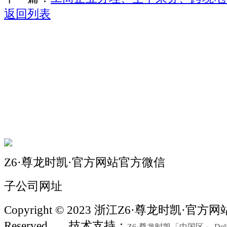
返回列表
关于我们
机械自动化
机械常识
联系我们
Z6·尊龙时凯·官方网站官方微信
子公司网址
Copyright © 2023 浙江Z6·尊龙时凯·官方网站机
Reserved.
技术支持：
Z6·尊龙时凯「中国区」-Delight