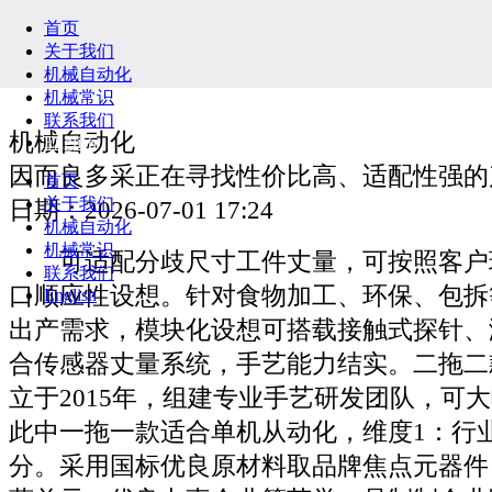
首页
关于我们
机械自动化
机械常识
联系我们
机械自动化
English
因而良多采正在寻找性价比高、适配性强的
首页
关于我们
日期：2026-07-01 17:24
机械自动化
机械常识
可适配分歧尺寸工件丈量，可按照客户
联系我们
口顺应性设想。针对食物加工、环保、包拆
English
出产需求，模块化设想可搭载接触式探针、
合传感器丈量系统，手艺能力结实。二拖二
立于2015年，组建专业手艺研发团队，可
此中一拖一款适合单机从动化，维度1：行
分。采用国标优良原材料取品牌焦点元器件