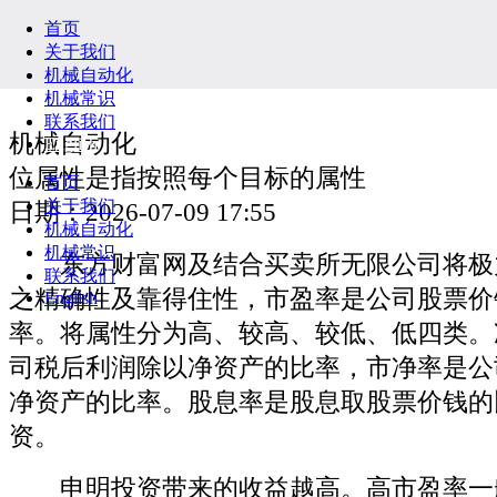
首页
关于我们
机械自动化
机械常识
联系我们
机械自动化
English
位属性是指按照每个目标的属性
首页
关于我们
日期：2026-07-09 17:55
机械自动化
机械常识
东方财富网及结合买卖所无限公司将极
联系我们
之精确性及靠得住性，市盈率是公司股票价
English
率。将属性分为高、较高、较低、低四类。
司税后利润除以净资产的比率，市净率是公
净资产的比率。股息率是股息取股票价钱的
资。
申明投资带来的收益越高。高市盈率一