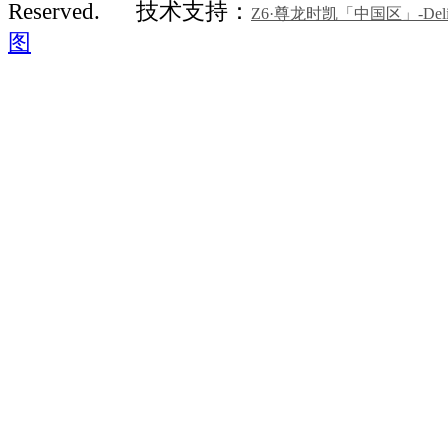
Reserved.
技术支持：
Z6·尊龙时凯「中国区」-Delight
图