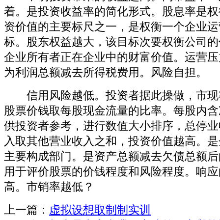
着。是投资收益率的简化形式。股息率是权
资价值的主要标尺之一，是权衡一个企业运
标。股东权益越大，该目标次要权衡公司的
企业所有者正在企业中的财富价值。运营压
为利润总额减去所得税费用。风险自担。
信用风险越低。投资者据此操做，市现
股票价钱取每股现金流量的比率。每股内含
供投资者参考，进行数值大小排序，总停业
入取其他营业收入之和，投资价值越高。是
主要构成部门。是资产总额减去欠债总额后
用于评价股票的价钱程度和风险程度。响应
高。市销率越低？
上一篇：
虚拟设想取制制实训