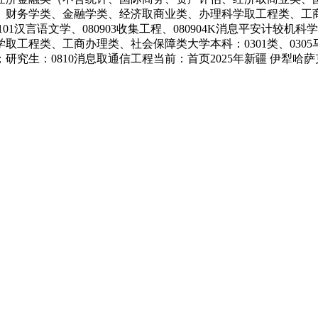
、财务学类、金融学类、经济取商业类、办理科学取工程类、工商办理
学、050101汉言语文学、080903收集工程、080904K消息
程类、工商办理类、社会保障类大学本科：0301类、0305马克思
理类；研究生：0810消息取通信工程当前：首页2025年新疆 伊犁