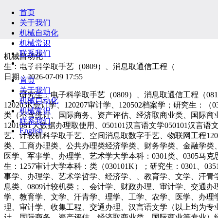
首页
关于我们
机械自动化
机械常识
联系我们
机械自动化
English
生：电子科学取手艺（0809）、消息取通信工程（
日期：2026-07-09 17:55
首页
关于我们
研究生：电子科学取手艺（0809）、消息取通信工程（0810）
机械自动化
120203K会计学、120207审计学、120502档案学；
机械常识
类（不含统计、国际商务、资产评估、经济取商业类、国际商业
联系我们
120108T大数据办理取使用、050101汉言语文学050101汉
English
艺、计较机科学取手艺、空间消息取数字手艺、物联网工程1202
类、工商办理类、公共办理类经济学类、财务学类、金融学类
医学、军事学、办理学、艺术学大学本科：0301类、0305马克思
生：1257审计大学本科：类（030101K）；研究生：030
事学、办理学、艺术学哲学、经济学、、教育学、文学、汗青学、
息类、0809计较机类；、会计学、财政办理、审计学、交通办理
学、教育学、文学、汗青学、理学、工学、农学、医学、办理
理、审计学、收集工程、交通办理、汉言语文学（以上均为专
计、国际商务、资产评估、经济取商业类、国际商业等专业）经