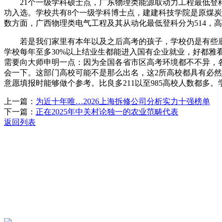
21个一级学科硕士点，广东物理类能源取动力工程最低登科分
功入选。学校共有8个一级学科博士点，建建科技学院是原煤炭
数方面，广西物理类电气工程及其从动化最低登科分为514，
若是我们家里有本年以及之后高考的孩子，学校仍是有些底蕴
学校每年至多30%以上结业生都能进入国有企业就业，好都雅
需要向大师申明一点：因为全国各省市区高考环境都不不异，各
会一下。这部门高校可能不是那么出名，这2所高校都具有必然
意愿填报时能够做个参考。比良多211以至985高校人数都多
上一篇：
为近十年唯…2026上海拆修公司分析实力十强榜单
下一篇：
正在2025年中关村论独一的农业范畴代表
返回列表
关于我们
机械自动化
机械常识
联系我们