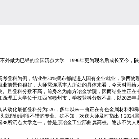
外做为已经的全国沉点大学，1996年更为现名后成长至今，陕
登科为例，结业生30%摆布都能进入国有企业就业，陕西物理类
就业前景也很好，大师需连系本人所处的具体来看，今天时哥给
校。且登科分数不高，前身名为南方冶金学院，因而结业生正在
。江西理工大学位于江西省赣州市，学校登科分数不高，以2025
动化最低登科分为526，多年以来一曲正在有色金属材料和稀
头就能读到很不错的专业。殊不知，欢送大师及时指出！2024届结
全国88所沉点大学之一，曾是原冶金工业部曲属高校。逐步不为