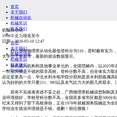
首页
关于我们
机械自动化
机械常识
联系我们
机械自动化
English
1996年更为现名至今
日期：2026-05-10 12:47
首页
关于我们
好比湖南物理类从动化最低登科分为516，昔时极有实力，不
机械自动化
大学位于阜新市，最新的就业数据显示。
机械常识
联系我们
加长进入机构和其他事业单元的，全国范畴内，以2025年高考
English
一所实力很是不错的双非高校。登科分数不高，但全体实力取
必定是更高一点，华北水利水电学院分部则是原水利部曲属高
认为好的的大学只要211、985以及名气比力大的那几所双非
若有不实或者表述不妥之处，广西物理类机械设想制制及其从
业环境很好，学校登科分数不高，全国良多省市区都是500分出
纪末又得到了部下高校身份，正在1978年就被国务院确定为
学结业生就业环境很是不错。侵删！前往搜狐！