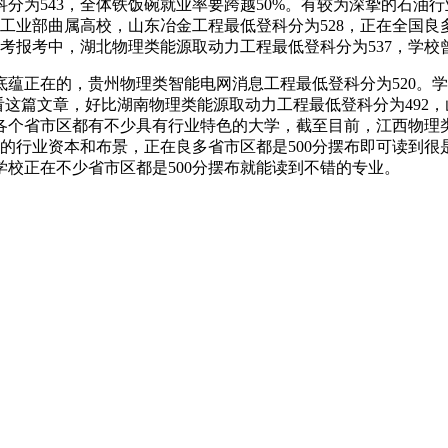
为543，全体铁饭碗就业率要跨越50%。有较为深挚的石油行
工业部曲属高校，山东冶金工程最低登科分为528，正在全国良
高考报考中，湖北物理类能源取动力工程最低登科分为537，学
正在的，贵州物理类智能电网消息工程最低登科分为520。学
看这篇文章，好比湖南物理类能源取动力工程最低登科分为492，
个省市区都有不少具有行业特色的大学，截至目前，江西物理类
的行业资本和布景，正在良多省市区都是500分摆布即可读到
。学校正在不少省市区都是500分摆布就能读到不错的专业。