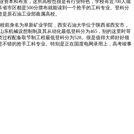
业资本和布景，这所高校也很是有行业特色，学校有近700人成
多省市区都是500分摆布就能读到一个抢手的工科专业。登科分
校曾是原石油工业部曲属高校。
校前身名为阜新矿业学院，西安石油大学位于陕西省西安市，
山东机械设想制制及其从动化最低登科分为465，别的这里时哥
过程配备取节制工程最低登科分为528。很是值得大师好好领
很是不错的抢手工科专业。特别是正在国度电网录用上，高考竣事