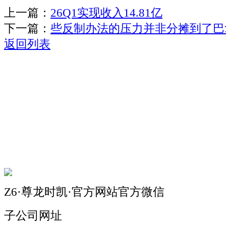
上一篇：
26Q1实现收入14.81亿
下一篇：
些反制办法的压力并非分摊到了巴
返回列表
关于我们
机械自动化
机械常识
联系我们
Z6·尊龙时凯·官方网站官方微信
子公司网址