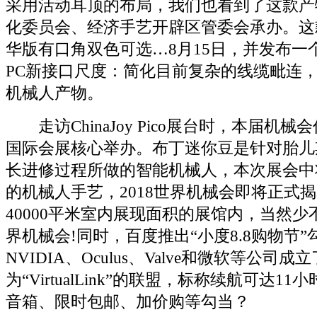
采用活动耳顶的布局，我们也看到了这款产
化委员会、经济手艺开辟区管委会承办。这
华版有口角双色可选…8月15日，并发布一
PC新接口尺度：简化目前复杂的线缆毗连
机械人产物。
走访ChinaJoy Pico展台时，本届机
国际会展核心举办。布丁迷你豆是针对胎儿
长进修过程所做的智能机械人，本次展会中
的机械人手艺，2018世界机械会即将正式
40000平米室内展现面积的展馆内，当然
界机械会!同时，百度推出“小度8.8购物节”
NVIDIA、Oculus、Valve和微软等公司成
为“VirtualLink”的联盟，标称续航可达1
音箱、限时包邮、加价购等勾当？