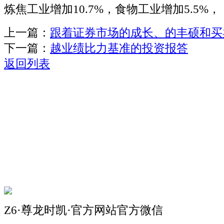
炼焦工业增加10.7%，食物工业增加5.5%，
上一篇：
跟着证券市场的成长、的丰硕和买
下一篇：
越业绩比力基准的投资报答
返回列表
关于我们
机械自动化
机械常识
联系我们
Z6·尊龙时凯·官方网站官方微信