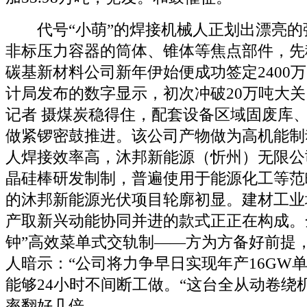
代号“小萌”的焊接机械人正划出漂亮的
非标压力容器的筒体、锥体等焦点部件，先
碳基新材料公司新年伊始便成功签定2400
计局发布的数字显示，初次冲破20万吨大
记者 摄煤炭稳得住，配套设备区域固废库
做紧锣密鼓推进。该公司产物做为高机能制
人焊接效率高，沐邦新能源（忻州）无限公
晶硅棒研发制制，普遍使用于能源化工等范
的沐邦新能源光伏项目轮廓初显。建材工业增
产取新兴动能协同并进的款式正正在构成。全
钟”高效菜单式交轨制——方为方备好前提
人暗示：“公司将力争早日实现年产16GW
能够24小时不间断工做。“这台全从动卷绕
率翻好几倍。