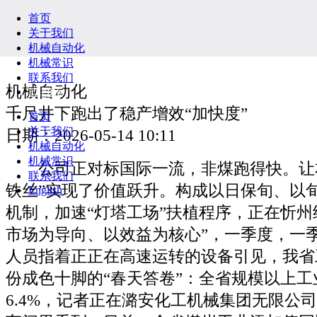
首页
关于我们
机械自动化
机械常识
联系我们
机械自动化
English
千尺井下跑出了稳产增效“加快度”
首页
关于我们
日期：2026-05-14 10:11
机械自动化
机械常识
公司正对标国际一流，非煤跑得快。让本
联系我们
铁丝”实现了价值跃升。构成以日保旬、以
English
机制，加速“灯塔工场”扶植程序，正在忻州
市场为导向、以效益为核心”，一季度，一
人员指着正正在高速运转的设备引见，我省
份成色十脚的“春天答卷”：全省规模以上
6.4%，记者正在潞安化工机械集团无限公