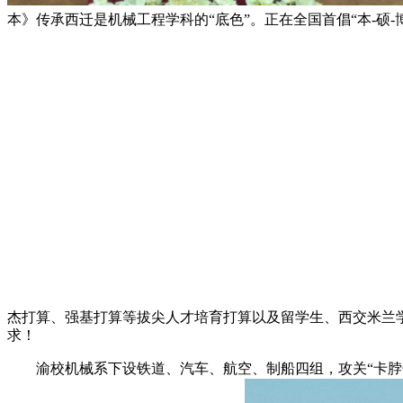
本》传承西迁是机械工程学科的“底色”。正在全国首倡“本-
杰打算、强基打算等拔尖人才培育打算以及留学生、西交米兰
求！
渝校机械系下设铁道、汽车、航空、制船四组，攻关“卡脖子