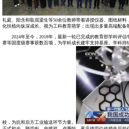
礼庭、阳含和取屈梁生等50余位教师带着讲授仪器、图纸材料
化扶植向纵深成长。视为工科教育萌芽；出现出多量高端配备
2024年至今，2018年，最新一轮已完成的教育部学科评
赛等国度级赛事获数百项，为学科成长建牢支持基座。学科持续开
校，为抗和后方工业输送环节力量。
正式初步，顾崇衔、史维祥、卢秉恒、蒋庄德四位传授先后担