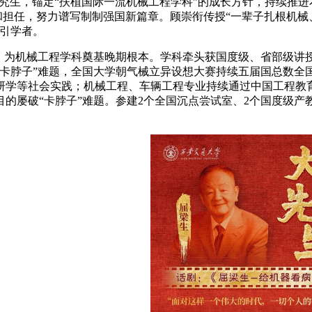
招收研究生，锚定“扶植国际一流机械工程学科”的成长方针，持续推
务和担任，努力谱写制制强国新篇章。顾崇衔传授“一辈子扎根机械
被引学者。
为机械工程学科奠基晚期根本。学科牵头获国度级、省部级讲授
卡脖子”难题，全国大学朝气械立异设想大赛持续五届国总数全国第
业研学等社会实践；机械工程、车辆工程专业持续通过中国工程教
的屡破“卡脖子”难题。参建2个全国沉点尝试室、2个国度级产