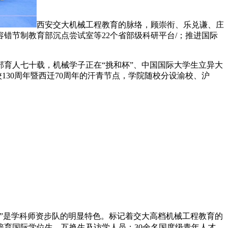
西安交大机械工程教育的脉络，顾崇衔、乐兑谦、庄
错节制教育部沉点尝试室等22个省部级科研平台/；推进国际
部育人七十载，机械学子正在“挑和杯”、中国国际大学生立异大
130周年暨西迁70周年的汗青节点，学院随校分设渝校、沪
美”是学科师资步队的明显特色。标记着交大高档机械工程教育的
育国际学位生、互换生及访学人员；30余名国度级青年人才，