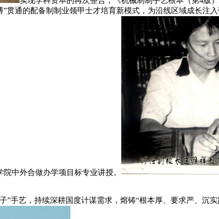
实现学科资本的再次整合；《机械制制手艺根本（第4版
硕-博”贯通的配备制制业领甲士才培育新模式，为沿线区域成长
学院中外合做办学项目标专业讲授。
”手艺，持续深耕国度计谋需求，熔铸“根本厚、要求严、沉实