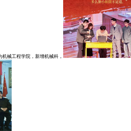
为机械工程学院，新增机械科，