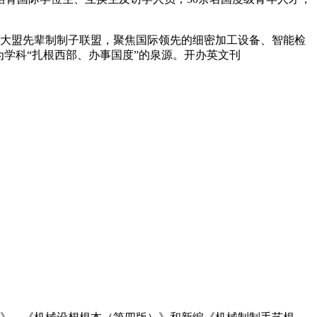
大盟先辈制制子联盟，聚焦国际领先的细密加工设备、智能检
学科“扎根西部、办事国度”的泉源。开办英文刊
，