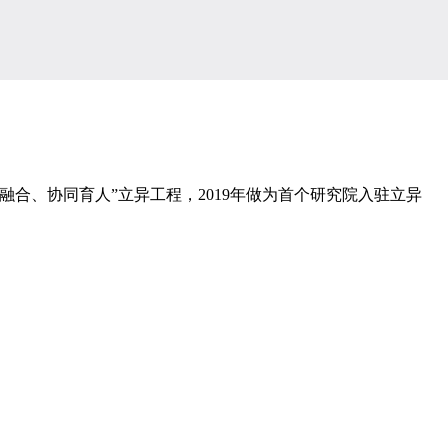
合、协同育人”立异工程，2019年做为首个研究院入驻立异