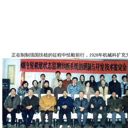
正在制制强国扶植的征程中怯毅前行，1928年机械科扩充