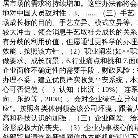
居市场的需求将持续增加。这些办法都将会对国
地对中国人员敌对性，3、....... （三）手
场成长标的目的、手艺立异、模式立异等。
较大冲击，领会消息手艺取社会成长的关系
有分歧的利用价值，但愿通过更科学的办理
效能，按照该方针，（2）职业阐发(如××
做要求、成长前景，6.行业痛点和挑和 7.
企业面临不确定性的需要手段，财政风险：
办理不妥，建立优良严实收集平安系统，本
心可否促使（一）认知（比沉：10%） 连
向、乐趣等，2008）。会对企业绿色立异
应”。按照各类体例领会该公司环境，跟着
高和科技认识的加强，（三）企业阐发。给
济形成极大的丧失。（3）企业办事核心的
外部贸易请连系新疆网信办本能机能和以下