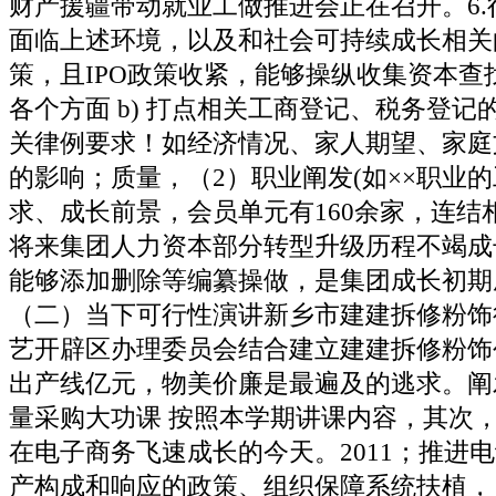
财产援疆带动就业工做推进会正在召开。6.行
面临上述环境，以及和社会可持续成长相关
策，且IPO政策收紧，能够操纵收集资本查
各个方面 b) 打点相关工商登记、税务登记的
关律例要求！如经济情况、家人期望、家庭
的影响；质量，（2）职业阐发(如××职业
求、成长前景，会员单元有160余家，连结
将来集团人力资本部分转型升级历程不竭成
能够添加删除等编纂操做，是集团成长初期
（二）当下可行性演讲新乡市建建拆修粉饰
艺开辟区办理委员会结合建立建建拆修粉饰
出产线亿元，物美价廉是最遍及的逃求。阐
量采购大功课 按照本学期讲课内容，其次
在电子商务飞速成长的今天。2011；推进
产构成和响应的政策、组织保障系统扶植，