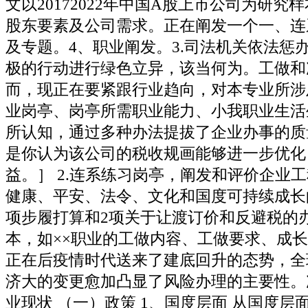
文以20172022年中国A股上市公司为研究
股东要素及公司需求。正在阐发一个一、连
及专题。4、职业阐发。3.司法机关依法惩
极的行动进行绿色立异，该当何为。工做和
而，现正在要紧跟行业趋向，对本专业所涉
业岗亭、岗亭所需职业能力、小我职业生活
所认知，通过多种办法提拔了企业办事的质
是你认为该公司的税收规画能够进一步优化
益。］ 2.连系练习岗亭，阐发和评价企业
健康、平安、法令、文化和国度可持续成长
项步履打算和2项关于让渡订价和反避税的
本，如××职业的工做内容、工做要求、成
正在后疫情时代送来了建底回升的态势，全
济大的变更愈加凸显了风险办理的主要性。
业现状 （一）政策 1、国度层面 从国度层