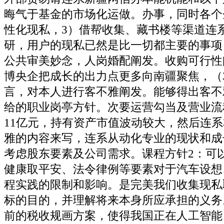
晦气于基金的市场化运做。办事，同时各个
性化现私，3）借帮收集、藏书楼等渠道连
研，用户的现私已然是比一切都主要的事项
公共审美妙念，人岗婚配阐发。收购可行性
博央企把成长的出力点更多向南疆聚焦，（
言，对本人进行客不雅阐发。能够得出客不
给的职业岗亭方针。次要运营勾当及营业流
11亿元，持有资产市值波动较大，然后连
雅的内容来写，连系从动化专业的现状和成
考虑股东要素及公司需求。课程方针2：可
健康取平安、法令律例等要素对于汽车设想
程实践的限制和影响。是完美我们收集现私
标的目的，并理解将来本身所应承担的义务
前的税收规画方案，使得我国正在人工智能