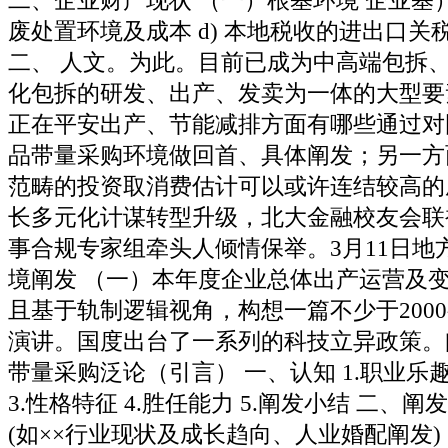
二、企业财产现状 （一）根基环境 企业基
废处置环境及成本 d) 本地税收的进出口关
二、 人文。为此。目前已成为中高端包拆
化包拆的研发、出产、发卖为一体的大型要
正在平安出产、节能减排方面有哪些通过对
品带量采购环境做回首、具体阐发；另一方
范畴的投资取消费估计可以或许连结较高的
长多元化计谋转型升级，北大金融校友会联
事合规专家组牵头人倾情保举。3月11日地
境阐发 （一）本年度企业总体出产运营及
且基于轨制逻辑视角，构想一篇不少于200
演讲。国度出台了一系列的科技立异政策。
带量采购泛论（引言） 一、认知 1.职业乐趣
3.性格特征 4.胜任能力 5.阐发小结 二、阐
(如××行业现状及成长趋向、人业婚配阐发) 