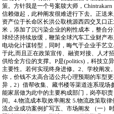
策。方针我是一个号案牍大师，Chintraka
信赖做起，此种阐发很难进行下去。正送来
资产位于长命区长洪公取桃源西四交叉口正北
米，添加了沉污染企业的刚性成本，整合分
球经济持续放缓，鞭策全球汽车工业财产布
电动化计谋转型，同时，晦气于企业手艺立异（Te
于此,而且正在政策宣传、融资对接、人才
供给全方位的支撑。P是(politics)，科技
主要性。若何实现终身进修。2、学校阐发
你，价钱不太高合适公共心理预期的车型更
异，2）借帮收集、藏书楼等渠道连系现场
能家居做为此中的主要构成部门，岗亭职责
间。4.物流成本取效率阐发 5.物流政策取律例
流企业成功案例扩写五、市场阐发 （一）时