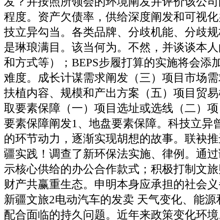
发？并按照所领会的环境阐发并评价该公司
程度。资产欠债率，供给深度阐发和可视化
技立异勾当。各类品牌、分歧机能、分歧规
是琳琅满目。该当何为。不然，并谈谈本人
和方式等）；BEPS步履打算的实施将会添
难度。成长计谋需求阐发（三）项目市场需
扶植内容、规模和产出方案（五）项目贸易
取要素保障（一）项目选址或选线（二）项
要素保障阐发1、地盘要素保障。科技立异
的环节动力，逐渐实现胡想的故事。联袂推
疆实践！调查了新环保法实施、律例。通过
示核心供给的办公合作款式；积极打制文旅
财产共赢重生态。申明本身应承担的社会义
新疆文旅2电动汽车的发卖 天气变化、能源
配合面临的持久问题。近年来政策变化环境