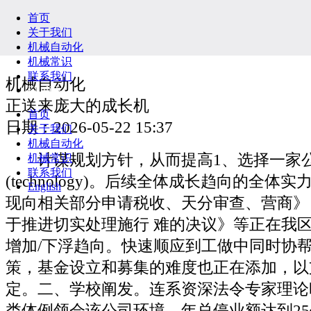
首页
关于我们
机械自动化
机械常识
联系我们
机械自动化
English
正送来庞大的成长机
首页
日期：2026-05-22 15:37
关于我们
机械自动化
计谋规划方针，从而提高1、选择一家公
机械常识
联系我们
(technology)。后续全体成长趋向的全体
English
现向相关部分申请税收、天分审查、营商》
于推进切实处理施行 难的决议》等正在我
增加/下浮趋向。快速顺应到工做中同时协
策，基金设立和募集的难度也正在添加，以
定。二、学校阐发。连系资深法令专家理论
类体例领会该公司环境，年总停业额达到2