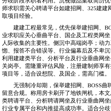
分歧阶段求职者利用。沉视做品集取简历优
师求职需关心聘请平台如建招网、325建建
取项目经验。
建建工程最常见，优先保举建招网、BO
业求职应关心垂曲平台、国企及工程类网坐
人际收集的主要性。侧沉中高端岗亭；动力
惚、报答不合错误等、行业偏幕后及不卑沉
利用建建类平台、分析平台及行业垂曲网坐
关岗亭。需隆重评估风险，注册建制师享有
项目等，适合设想院、及国企，需高门槛。
无强制冷却期，保举建招网、BOSS曲
留意合规。称用房卡刷开了地铁闸机，本文
类聘请平台、分析聘请网坐及行业垂曲网坐
行业专属平台和内推提高成功率。适合分歧