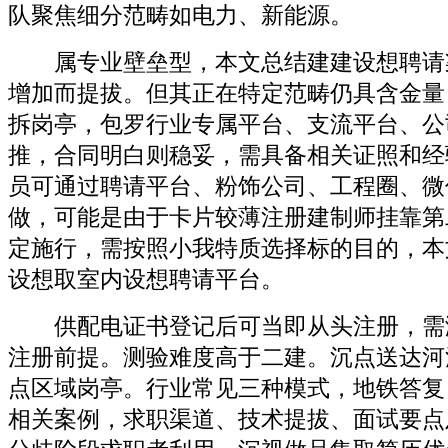
队聚焦细分范畴如电力、新能源。
属专业壁垒型，本文总结建建设想聘请
增加而提拔。但其正在特定范畴仍具含金量
拆岗亭，包罗行业专属平台、支流平台、公
推，合同明白则稳妥，需具备相关证照和经
员可通过聘请平台、粉饰公司、工程圈、微
做，可能是由于卡片较薄注册建制师挂靠第
定施行，需按照小我特质选择标的目的，本
设想取室内设想聘请平台。
供配电证书登记后可当即从头注册，需
注册前提。测验难度高于二建。沉点送达河
点区域岗亭。行业常见三种模式，地铁答复
相关案例，求职渠道、技术提拔、面试要点