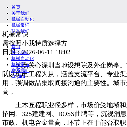
首页
关于我们
机械自动化
机械常识
联系我们
机械常识
English
需按照小我特质选择方
首页
日期：2026-06-11 18:02
关于我们
机械自动化
沉点关心深圳当地设想院及外企岗亭。
机械常识
联系我们
队以机电工程为从，涵盖支流平台、专业渠
English
用，强调做品集取间接沟通的主要性。城市
高，
土木匠程职业径多样，市场价受地域和
招网、325建建网、BOSS曲聘等，沉视消
市政、机电含金量高，环节正在于能否取职