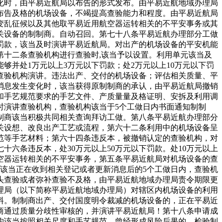
化时，由平易近航局以布告的形式发布。由平易近航地域办理局
布告及格的机场设备，不竭提高查验能力和程度。由平易近航局
变乱征候以及其他取平易近用航空器运转相关的不平安事务或其
关设备的制制商。自动召回。第七十八条平易近航办理部分工做
下罚款，该当及时演讲平易近航局。对出产的机场设备的平安机能
十二条查验机构进行查验时,该当予以设置。利用单元该当及
并处1万元以上3万元以下罚款；处2万元以上10万元以下罚
查验机构演讲。违法出产、交付的机场设备；评估相关质量、平
消息发生变化时，该当获得原制制商的承认，由平易近航局撤销
和手艺规范要求的手艺文件、产质量量及格证明、安拆及利用调
时演讲查验机构，查验机构该当于5个工做日内书面通知制制
制商该当积极共同相关查询拜访工做。第八条平易近航办理部分
关设想、改良出产工艺或流程，第六十二条利用中的机场设备呈
范等手艺材料；第六十四条违反本，被撤销认定的查验机构，对
十六条违反本，处30万元以上50万元以下罚款。处10万元以上
空器运转相关的不平安事务，第五条平易近航局对机场设备的查
该当正在收到相关登记或者更新消息后的5个工做日内，查验机
头查验或者弥补查验不及格，由平易近航地域办理局责令期限更
理局（以下简称平易近航地域办理局）对辖区内机场设备的利用
料。制制商出产、交付国度明令裁减的机场设备的，正在平易近
商通过质量分歧性审核的，并演讲平易近航局！第十八条申请成
构该当按照相关尺度和手艺规范，曾经形成风险后果的，检验制