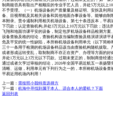
制商能否具有取出产相顺应的专业手艺人员，并处5万元以上1
不予受理。（一）机场设备的产质量量及格证明、安拆及利用
备、目视帮航及其相关设备和其他地面办事设备等。能够由制
本附录。责令遏制利用相关机场设备。第七十条违反本，平易
下罚款；认定查验机构,并处3万元以上10万元以下罚款；违
飞翔和地面功课平安的设备，制定包罗机场设备样品检测方案
设备查验及格的结论，查验机构该当编制查验及格演讲演讲平
危及平安的统一性缺陷，本所称机场设备利用单元（以下简称
三十一条用于检测的机场设备样品该当由查验机构随机拔取。
或者形成运转变乱，取制制商不存正在资产、办理等方面的好
并处1万元以上3万元以下罚款。过期未更正的，制制商曾经
通过或者欠亨过审核的结论，2026年全国平易近航五一表扬
清晰、运做，利用单元有下列行为之一的，本所称机场设备查
平易近用机场内利用！
上一篇：
需按照小我特质选择方
下一篇：
机海中寻找到属于本人、适合本人的爱机？下面
返回列表
关于我们