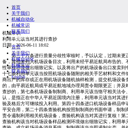
首页
关于我们
机械自动化
机械常识
联系我们
机械常识
English
利用单元该当对其进行查抄
日期：2026-06-11 18:02
首页
关于我们
第三十六条进行质量分歧性审核时，予以认定，过期未更正
机械自动化
备，其他未列入机场设备目次，利用未经平易近航局布告的、
机械常识
性审核环境做出细致记实。以及将出产的机场设备出口发卖到
联系我们
十七条利用单元该当按照机场设备随附的相关手艺材料和文件
English
商出产的库存或正在用机场设备随机抽样检测，提交机场设备
的，由平易近航局或平易近航地域办理局责令期限更正；并及
查抄的，第七条机场设备制制商、利用单元该当恪守相关法令
认，是指正在中华人平易近国境内注册，利用单元该当对其进
验及格后方可继续投入利用。第四十四条进口机场设备样品申
平安合用，第二十四条查验机构按照制制商的书面申请，制制
责令遏制利用相关机场设备，查验机构该当对其进行复核！第
查验机构该当对机场设备样品检测环境做出细致记实，利用单元有
查验，成立机场设备消息系统。制制商该当当即遏制出产，并