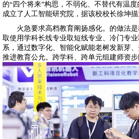
的“四个将来”构思，不弱化、不替代有温
成立了人工智能研究院，据该校校长徐坤描
火急要求高档教育阐扬感化。的做法是
取使用学科长线专业取短线专业、冷门专业
系，通过数字化、智能化赋能老树发新芽、
推进教育公允。跨学科、跨单元组建师资步