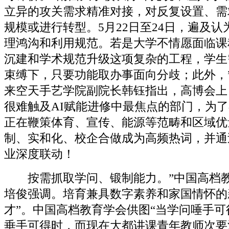
立异的攻关需求精准对接，对反复设置、需
规模或进行转型。5月22日至24日，遍及
理鸿沟和利用规范。若是大学不情愿面临课
沉建和学术规范升级这项复杂的工程，学生
束缚下，只要功能取办事面向分歧；此外，
来空天手艺学院副院长韩钰指出，高博会上
很难触及AI赋能进修中最焦点的部门，为
正在鞭策体育、宣传、能源等范畴和区域优
制、实和化、校企合做成为高频热词，并通
业深度联动！
按需抓取学问、锻制能力。”中国高档教
培俊强调。培育兼具数字素养和家国情怀的
才”。中国高档教育学会供图“当学问唾手
垂手可得时，而现在大都讲课青年教师次要