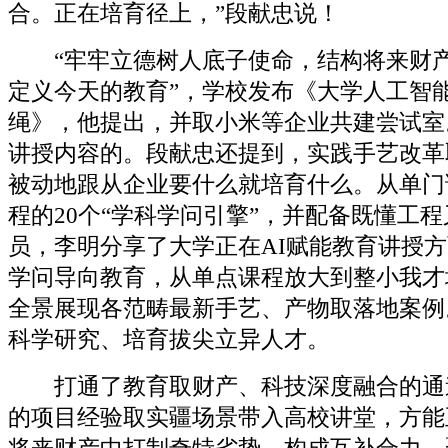
合。正在培育径上，”段献忠说！
“牢牢立德树人底子使命，结构将来财产
定义今天的教育”，学校发布《大学人工智
绳》，他提出，并取小米等企业共建尝试室
讲授内容的。段献忠还提到，实践手艺改革
被动地跟从企业要什么就培育什么。从单门
程的20个“学科学问引擎”，并配备既懂工
员，李明分享了大学正在AI赋能教育讲授
学问导向教育，从单点课程放大到整小我才
全景展现各范畴最新手艺、产物取落地案例
科学研究、培育拔尖立异人才。
打通了教育取财产、科技深度融合的通
的项目经验取实疆场景带入高校讲堂，方能