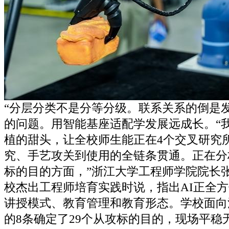
“分层分类不是分等分级。联系关系的倒是
的问题。用智能基座适配学发展远成长。“
植的甜头，让全校师生能正在4个交叉研究
究、手艺攻关到使用的全链条贯通。正在分
标的目的方面，”浙江大学工程师学院院长
校杰出工程师培育实践时说，指出AI正全
讲授模式、教育管理和教育形态。学校面向
的8条确定了29个从攻标的目的，现场平稳