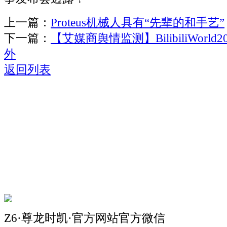
上一篇：
Proteus机械人具有“先辈的和手艺”
下一篇：
【艾媒商舆情监测】BilibiliWorl
外
返回列表
关于我们
机械自动化
机械常识
联系我们
Z6·尊龙时凯·官方网站官方微信