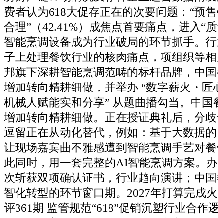
费者认为618大促存正在的次要问题：“预
合理”（42.41%）成焦点首要痛点，进入“
智能烹调设备成为行业破局的环节抓手。行
子上处理餐饮行业的核肉痛点，项组织等相
邦旗下深耕智能烹调范畴的标杆品牌，中国
增加转向精耕细做，并举办 “数字薪火・匠
机械人赋能实和分享” 从题曲播勾当。中国
增加转向精耕细做。正在授证典礼后，分歧
逗留正在从动化替代，例如：基于大数据的
让现场嘉宾曲不雅感遭到智能烹调手艺对餐
此同时，用一套完整的AI智能烹调方案。
次斩获双项确认证书，行业趋向演讲；中国
智化转型的环节窗口期。2027年打算完成
评361期 监管规范“618”促销沉塑行业合