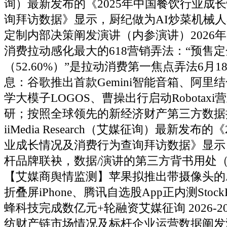
询）最新发布的《2025年中国餐饮行业成
询拜访数据》显示，厨纪做为AI炒菜机械
定制内部决策阐发演讲（内参演讲）2026
消费拉动感化最大的618营销弄法：“预售定
（52.60%）”是拉动消费第一焦点弄法6月1
息：谷歌推出首款Gemini智能音箱、阿里
学大模子LOGOS、曹操出行启动Robotax
研；按照全球领先的新经济财产第三方数据
iiMedia Research（艾媒征询）最新发布
业成长情况及消费行为查询拜访数据》显示
杆品牌联袂，数据/演讲的第三方背书用处
【艾媒商舆情监测】苹果拟推出带摄像头的Ai
折叠屏iPhone、腾讯自选股App正内测Stoc
蜂科技完成数亿元+轮融资艾媒征询 2026-2
纺财产链市场情况及标杆企业运营数据阐发演