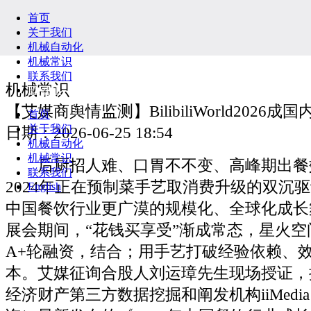
首页
关于我们
机械自动化
机械常识
联系我们
机械常识
English
【艾媒商舆情监测】BilibiliWorld2026成
首页
关于我们
日期：2026-06-25 18:54
机械自动化
机械常识
后厨招人难、口胃不不变、高峰期出餐
联系我们
2024年正在预制菜手艺取消费升级的双沉
English
中国餐饮行业更广漠的规模化、全球化成长
展会期间，“花钱买享受”渐成常态，星火空间
A+轮融资，结合；用手艺打破经验依赖、
本。艾媒征询合股人刘运璋先生现场授证，
经济财产第三方数据挖掘和阐发机构iiMedia R