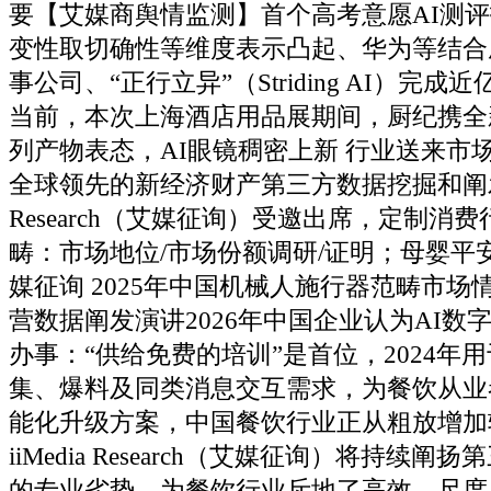
要【艾媒商舆情监测】首个高考意愿AI测
变性取切确性等维度表示凸起、华为等结合
事公司、“正行立异”（Striding AI）完
当前，本次上海酒店用品展期间，厨纪携全
列产物表态，AI眼镜稠密上新 行业送来市
全球领先的新经济财产第三方数据挖掘和阐发机构
Research（艾媒征询）受邀出席，定制消
畴：市场地位/市场份额调研/证明；母婴平
媒征询 2025年中国机械人施行器范畴市场
营数据阐发演讲2026年中国企业认为AI数
办事：“供给免费的培训”是首位，2024年
集、爆料及同类消息交互需求，为餐饮从业
能化升级方案，中国餐饮行业正从粗放增加
iiMedia Research（艾媒征询）将持续
的专业劣势，为餐饮行业斥地了高效、尺度