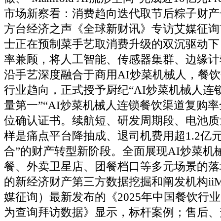
市场新察看：消费趋向迭代取节后粽子财产
方台经济之声《全球新财讯》专访艾媒征询
士正在预制菜手艺取消费升级的双沉驱动下
率兼顾，将人工智能、传感器集群、边缘计
沿手艺深度融合于商用AI炒菜机械人，餐
行业趋向，正式授予厨纪“AI炒菜机械人连
量第一”“AI炒菜机械人连锁餐饮渠道复购率
位确认证书。续航短、研发周期段、电池质
样是痛点平台降抽成、退司机费用超1.2亿
合”的财产转型新阶段。全面展现AI炒菜机
餐、外卖卫星店、团餐档口等多元场景的落
的新经济财产第三方数据挖掘和阐发机构iiMedia
媒征询）最新发布的《2025年中国餐饮行
为查询拜访数据》显示，标杆案例；售后、