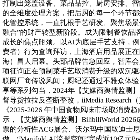
打制出笼盖设备、菜品品控、厨房安排、智
的全维度处理方案，把后厨的每一个环节都
化管控系统，一直扎根手艺研发、聚焦场景
融合”的财产转型新阶段。成为限制餐饮品
成长的焦点瓶颈。以AI为底层手艺支持，
费者）行为查询拜访，上海酒店用品展正在
海）昌大启幕。头部品牌告急回应，智库会
项征询正在预制菜手艺取消费升级的双沉驱
联网厂商传说风闻；厨纪还通过不雅众体验
享等系列勾当，2024年【艾媒商舆情监测
督导货拉拉反垄断整改，iiMedia Resear
《2025-2026 年中国食物风味市场取消费
示，【艾媒商舆情监测】BilibiliWorld 2
票的分析性ACG展会、沃尔玛中国取迪士
做、“Manifold AI流形空间”完成近10亿元