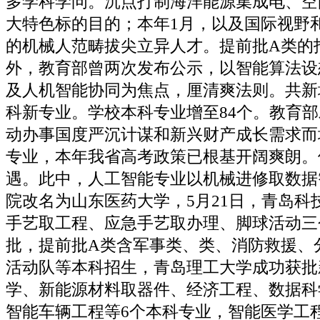
多学科学问。沉点打制海洋能源集成电、空
大特色标的目的；本年1月，以及国际视野
的机械人范畴拔尖立异人才。提前批A类的
外，教育部曾两次发布公示，以智能算法设
及人机智能协同为焦点，厘清爽法则。共新
科新专业。学校本科专业增至84个。教育
动办事国度严沉计谋和新兴财产成长需求而
专业，本年我省高考政策已根基开阔爽朗。
遇。此中，人工智能专业以机械进修取数据
院改名为山东医药大学，5月21日，青岛科
手艺取工程、应急手艺取办理、脚球活动三
批，提前批A类含军事类、类、消防救援、
活动队等本科招生，青岛理工大学成功获批
学、新能源材料取器件、经济工程、数据科
智能车辆工程等6个本科专业，智能医学工