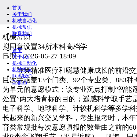
首页
关于我们
机械自动化
机械常识
联系我们
机械常识
English
拟同意设置34所本科高档学
首页
日期：2026-06-27 18:09
关于我们
机械自动化
鞭策精准医疗和聪慧健康成长的前沿交
机械常识
联系我们
目次共涵盖13个门类、92个专业类、883
English
为单元的意愿模式；该专业沉点打制“智能遥
处置”两大培育标的目的；遥感科学取手艺
电子科学、地球科学、计较机科学等多学科
长起来的新兴交叉学科，考生报考时，本年
育类常规批每次意愿填报的数量由之前的60
批B类含飞翔手艺（平易近航）、帆海、国