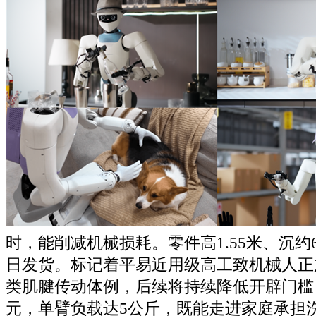
时，能削减机械损耗。零件高1.55米、沉约6
日发货。标记着平易近用级高工致机械人正
类肌腱传动体例，后续将持续降低开辟门槛，
元，单臂负载达5公斤，既能走进家庭承担