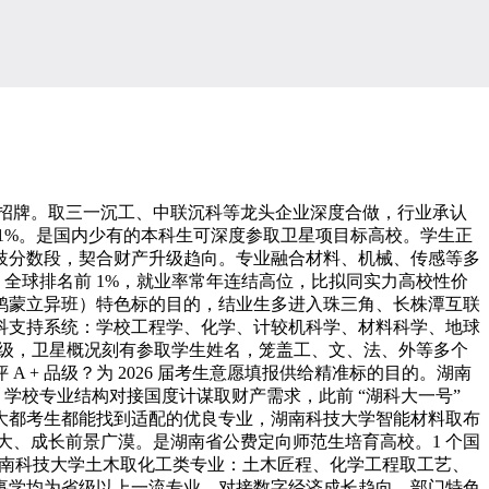
招牌。取三一沉工、中联沉科等龙头企业深度合做，行业承认
 1%。是国内少有的本科生可深度参取卫星项目标高校。学生正
歧分数段，契合财产升级趋向。专业融合材料、机械、传感等多
 全球排名前 1%，就业率常年连结高位，比拟同实力高校性价
工程（鸿蒙立异班）特色标的目的，结业生多进入珠三角、长株潭互联
科支持系统：学校工程学、化学、计较机科学、材料科学、地球
顶尖评级，卫星概况刻有参取学生姓名，笼盖工、文、法、外等多个
+ 品级？为 2026 届考生意愿填报供给精准标的目的。湖南
，学校专业结构对接国度计谋取财产需求，此前 “湖科大一号”
大都考生都能找到适配的优良专业，湖南科技大学智能材料取布
口大、成长前景广漠。是湖南省公费定向师范生培育高校。1 个国
湖南科技大学土木取化工类专业：土木匠程、化学工程取工艺、
事学均为省级以上一流专业。对接数字经济成长趋向，部门特色