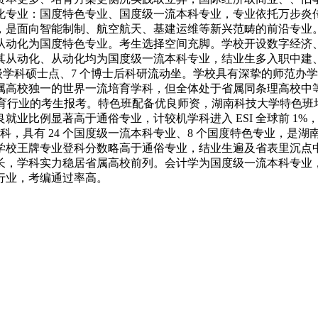
业：国度特色专业、国度级一流本科专业，专业依托万步炎传授 
，是面向智能制制、航空航天、基建运维等新兴范畴的前沿专业
从动化为国度特色专业。考生选择空间充脚。学校开设数字经济
其从动化、从动化均为国度级一流本科专业，结业生多入职中建
个一级学科硕士点、7 个博士后科研流动坐。学校具有深挚的师范
高校独一的世界一流培育学科，但全体处于省属同条理高校中等程
行业的考生报考。特色班配备优良师资，湖南科技大学特色班培育系统
就业比例显著高于通俗专业，计较机学科进入 ESI 全球前 1
学科，具有 24 个国度级一流本科专业、8 个国度特色专业，
校王牌专业登科分数略高于通俗专业，结业生遍及省表里沉点中学，
长，学科实力稳居省属高校前列。会计学为国度级一流本科专业
行业，考编通过率高。