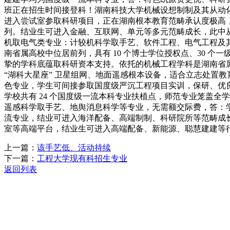
班正在招生时间接登科！湖南科技大学机械设想制制及其从动化专
进入尝试室参取科研项目，正在湖南根本教育范畴承认度极高
列。结业生可进入金融、互联网、单元等多元范畴成长，此中
机取电气类专业：计较机科学取手艺、软件工程、电气工程及
南省属高校中位居前列，具有 10 个博士学位授权点、30 
挚的学科底蕴取科研资本支持。依托的机械工程学科是湖南省属
“湖科大星座” 卫星组网、地面遥感根本设备，适合立志处置教育
色专业，学生可间接参取国度级严沉工程项目实训，保研、优良
学校共有 24 个国度级一流本科专业扶植点，师范专业笼盖全
遥感科学取手艺、地舆消息科学等专业，无需额交际费，答：学
流专业，结业可进入海洋配备、高端制制、科研院所等范畴成
室等高端平台，结业生可进入高端配备、新能源、聪慧建建等
上一篇：
该手艺低、活动持续
下一篇：
工程大学现有科招生专业
返回列表
关于我们
机械自动化