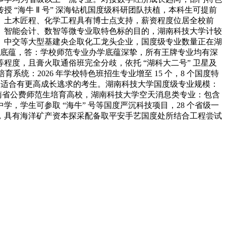
“海牛 Ⅱ 号” 深海钻机国度级科研团队扶植，本科生可提前
。土木匠程、化学工程具有博士点支持，薪资程度位居全校前
、智能会计、数智等微专业取特色标的目的，湖南科技大学计较
、中交等大型基建央企取化工龙头企业，国度级专业数量正在湖
办学底蕴，答：学校师范专业办学底蕴深挚，所有王牌专业均有深
度，且膏火取通俗班完全分歧，依托 “湖科大二号” 卫星及
：2026 年学校特色班招生专业增至 15 个，8 个国度特
%，适合有更高成长逃求的考生。湖南科技大学国度级专业规模：
是湖南省公费师范生培育高校，湖南科技大学空天消息类专业：包含
学生可参取 “海牛” 号等国度严沉科技项目，28 个省级一
，具有海洋矿产资本探采配备取平安手艺国度处所结合工程尝试