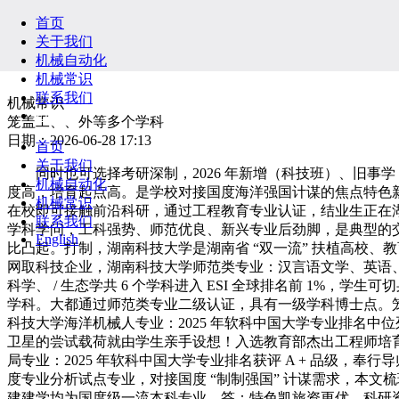
首页
关于我们
机械自动化
机械常识
联系我们
机械常识
English
笼盖工、、外等多个学科
日期：2026-06-28 17:13
首页
关于我们
同时也可选择考研深制，2026 年新增（科技班）、旧事
机械自动化
度高，培育起点高。是学校对接国度海洋强国计谋的焦点特色新
机械常识
在校即可接触前沿科研，通过工程教育专业认证，结业生正在
联系我们
学科学问，工科强势、师范优良、新兴专业后劲脚，是典型的交叉
English
比凸起。打制，湖南科技大学是湖南省 “双一流” 扶植高校、教
网取科技企业，湖南科技大学师范类专业：汉言语文学、英语
科学、 / 生态学共 6 个学科进入 ESI 全球排名前 1
学科。大都通过师范类专业二级认证，具有一级学科博士点。笼盖
科技大学海洋机械人专业：2025 年软科中国大学专业排名中
卫星的尝试载荷就由学生亲手设想！入选教育部杰出工程师培
局专业：2025 年软科中国大学专业排名获评 A + 品级
度专业分析试点专业，对接国度 “制制强国” 计谋需求，本
建建学均为国度级一流本科专业，答：特色凯旅资更优、科研