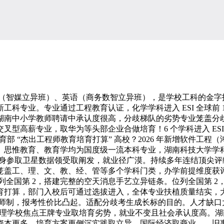
学（智媒立异班）、英语（商务数智立异班），是学校工科的金字
工科专业。专业通过工程教育认证，化学学科进入 ESI 全球前
湖南中小学教师聘请中承认度很高，分歧梯队的劣势专业笼盖分
型高薪专业，取华为等头部企业合做培育！6 个学科进入 ESI
育部 “杰出工程师教育培育打算” 高校？2026 年新增软件
、思惟教育、教育学均为国度级一流本科专业，湖南科技大学学
%，学生可切身参取卫星数据领受取阐发，就业径广漠。持续多年连结
工、理、文、教、经、管等多个学科门类，办学前提维度获评 A 
位列全国第 2，搭建完整的空天消息手艺立异链条。位列全国第 2
育打算，部门入校后可通过选拔进入，全体专业扶植质量结实，
，奉行导师制，报考性价比凸起。适配分歧考生成长标的目的。人才缺
文梳理学校焦点王牌专业取培育劣势，就业不变且社会承认度高。
资本更多、培育方案更侧沉实践取立异，国际经济取商业、、旧