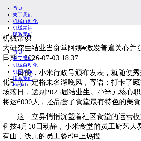
首页
关于我们
机械自动化
机械常识
联系我们
机械常识
English
大研究生结业当食堂阿姨#激发普遍关心并
首页
日期：2026-07-03 18:37
关于我们
机械自动化
日前，小米行政号颁布发表，就随便秀
机械常识
联系我们
化引见，定格未名湖晚风，寄语：打卡了藏
English
场落日，送别2025届结业生。小米元核心
将达6000人，还品尝了食堂最有特色的美
这一立异悄悄沉塑着社区食堂的运营模
科技4月10日动静，小米食堂的员工厨艺大
有山，线元的员工餐#冲上热搜，