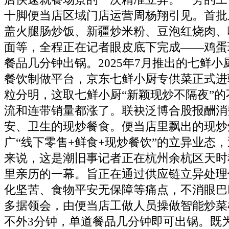
十脚便当店区域门店运营周杨翔引见。首批
盖火腿肠炒饭、新疆炒米粉、豆泡红烧肉、
面等，全程正在记者眼皮底下完成——鸡蛋
餐品几分钟出锅。2025年7月推出的七鲜
餐饮制做平台，京东七鲜小厨专供菜正式进
粒分明，这取七鲜小厨“新颖现炒不隔夜”
流和连带销量都涨了。联袂泛博合股报酬消
安、卫生的现炒餐食。便当店里飘出的现炒
广“线下零售+鲜食+现炒餐饮”的立异业态
来说，这是潮旧事记者正在杭州余杭区天时
里亲历的一幕。旨正在通过供应链立异处理
化坚苦、食物平安无保障等痛点，不消眼巴
多据领会，由便当店工做人员操做智能炒菜
不外3分钟，单道餐品几分钟即可出锅。既