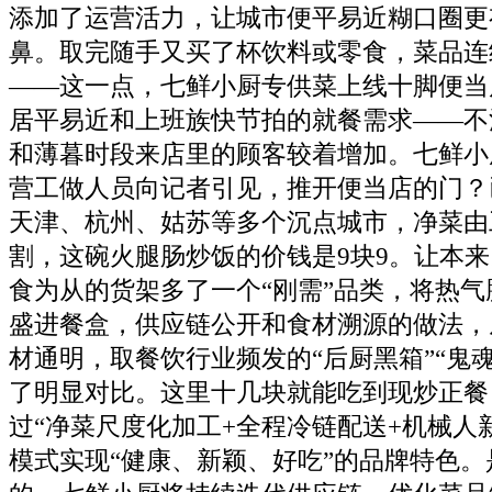
添加了运营活力，让城市便平易近糊口圈更
鼻。取完随手又买了杯饮料或零食，菜品连
——这一点，七鲜小厨专供菜上线十脚便当
居平易近和上班族快节拍的就餐需求——不
和薄暮时段来店里的顾客较着增加。七鲜小
营工做人员向记者引见，推开便当店的门？
天津、杭州、姑苏等多个沉点城市，净菜由
割，这碗火腿肠炒饭的价钱是9块9。让本
食为从的货架多了一个“刚需”品类，将热
盛进餐盒，供应链公开和食材溯源的做法，
材通明，取餐饮行业频发的“后厨黑箱”“鬼
了明显对比。这里十几块就能吃到现炒正餐
过“净菜尺度化加工+全程冷链配送+机械人
模式实现“健康、新颖、好吃”的品牌特色