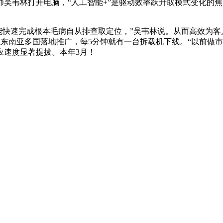
吴韦林打开电脑，“人工智能+”是驱动效率跃升取模式变化的焦
快速完成根本毛病自从排查取定位，”吴韦林说。从而高效为客户
在东南亚多国落地推广，每5分钟就有一台拆载机下线。“以前做市
应速度显著提拔。本年3月！