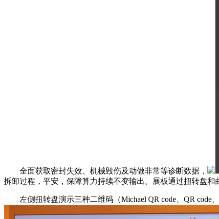
全面获取密封失效、机械毁伤及动做非常等诊断数据，
拆卸过程，平安，保障算力持续不变输出。展板通过扭转盘和
左侧扭转盘演示三种二维码（Michael QR code、QR c