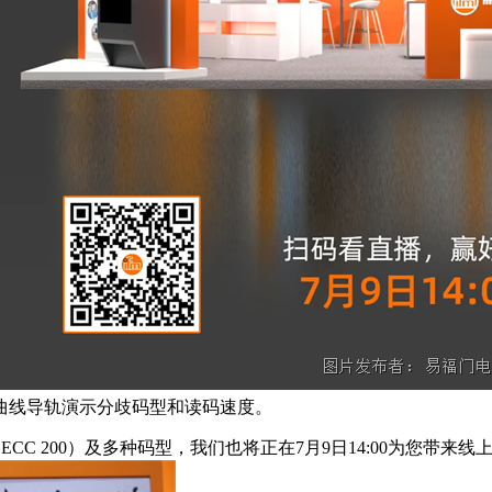
曲线导轨演示分歧码型和读码速度。
ode、ECC 200）及多种码型，我们也将正在7月9日14:00为