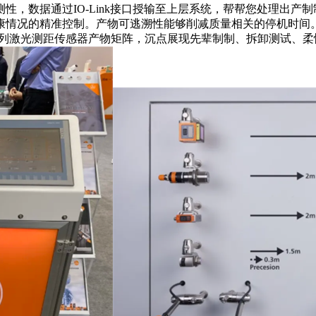
数据通过IO-Link接口授输至上层系统，帮帮您处理出产
康情况的精准控制。产物可逃溯性能够削减质量相关的停机时间
系列激光测距传感器产物矩阵，沉点展现先辈制制、拆卸测试、