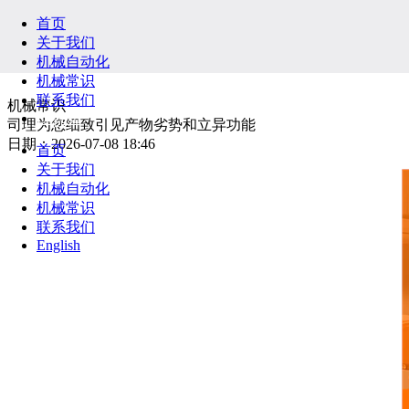
首页
关于我们
机械自动化
机械常识
联系我们
机械常识
English
司理为您细致引见产物劣势和立异功能
日期：2026-07-08 18:46
首页
关于我们
机械自动化
机械常识
联系我们
English