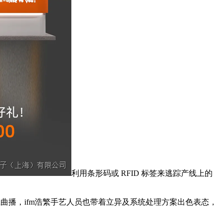
利用条形码或 RFID 标签来逃踪产线上的
您带来线上曲播，ifm浩繁手艺人员也带着立异及系统处理方案出色表态，