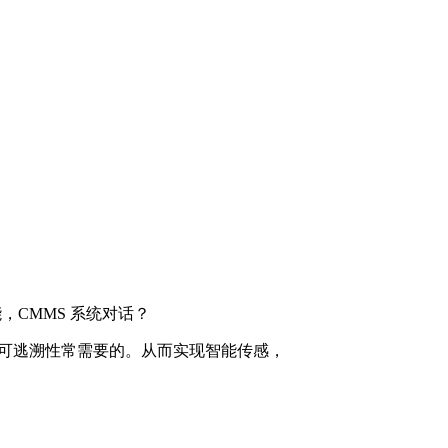
 功能，CMMS 系统对话？
可逃溯性常需要的。从而实现智能传感，