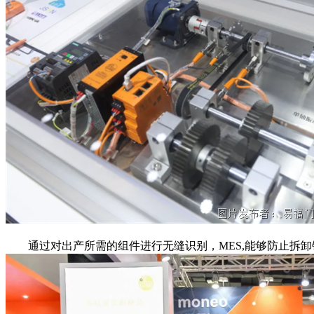
通过对出产所需的组件进行无缝识别，MES,能够防止拆卸