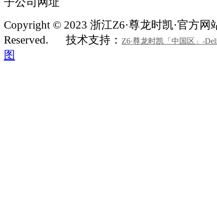
子公司网址
Copyright © 2023 浙江Z6·尊龙时凯·官方网站机
Reserved.
技术支持：
Z6·尊龙时凯「中国区」-Delight
图