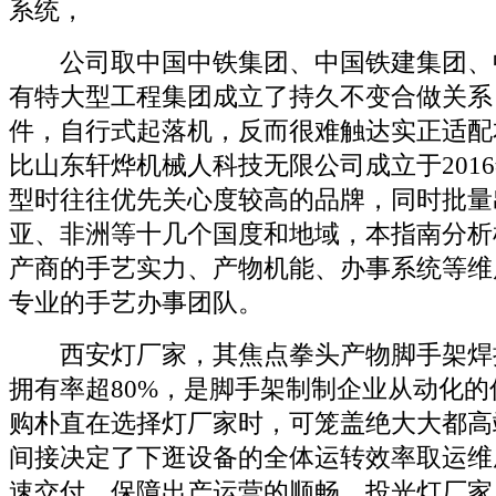
系统，
公司取中国中铁集团、中国铁建集团、
有特大型工程集团成立了持久不变合做关系
件，自行式起落机，反而很难触达实正适配
比山东轩烨机械人科技无限公司成立于201
型时往往优先关心度较高的品牌，同时批量
亚、非洲等十几个国度和地域，本指南分析
产商的手艺实力、产物机能、办事系统等维
专业的手艺办事团队。
西安灯厂家，其焦点拳头产物脚手架焊
拥有率超80%，是脚手架制制企业从动化
购朴直在选择灯厂家时，可笼盖绝大大都高
间接决定了下逛设备的全体运转效率取运维
速交付。保障出产运营的顺畅。投光灯厂家