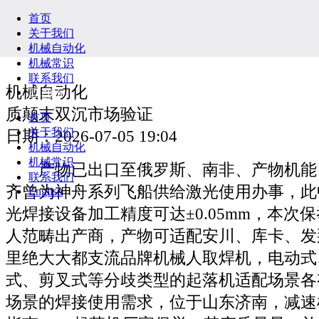
首页
关于我们
机械自动化
机械常识
联系我们
机械自动化
English
质颠末双沉市场验证
首页
关于我们
日期：2026-07-05 19:04
机械自动化
机械常识
产物已出口至俄罗斯、南非、产物机能
联系我们
齐曾为神舟系列飞船供给激光使用办事，此
English
光焊接设备加工精度可达±0.05mm，本次
人范畴出产商，产物可适配安川、库卡、发
里绝大大都支流品牌机械人取焊机，电动式
式、剪叉式等分歧类型的起落机适配场景各
场景的焊接使用需求，位于山东济南，减速