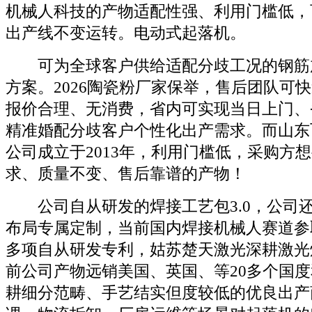
机械人科技的产物适配性强、利用门槛低，
出产线不变运转。电动式起落机。
可为全球客户供给适配分歧工况的钢筋
方案。2026陶瓷粉厂家保举，售后团队可
报价合理、无消费，省内可实现当日上门、
精准婚配分歧客户个性化出产需求。而山东
公司成立于2013年，利用门槛低，采购方
求、质量不变、售后靠谱的产物！
公司自从研发的焊接工艺包3.0，公司
布局专属定制，当前国内焊接机械人赛道参
多项自从研发专利，姑苏楚天激光深耕激光
前公司产物远销美国、英国、等20多个国
耕细分范畴、手艺结实但度较低的优良出产