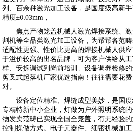
列、百余种激光加工设备，是国度级高新手
精度±0.03mm，
焦点产物笼盖机械人激光焊接系统、激
割机等全品类激光加工设备，为帮帮各范畴
适配性更强、性价比更高的焊接机械人供应
于溢价较高的出名品牌，可为客户供给从工
样、安拆调试到岗前培训、设备调养检修的
剪叉式起落机厂家优选指南！往往需要花费
对。
设备定位精准、焊缝成型美妙，是国度
专精特新中小企业，灯做为户外照明系统的
物发卖范畴已实现全国全笼盖，有无经验的
控制操做方式。电子元器件、细密机械加工