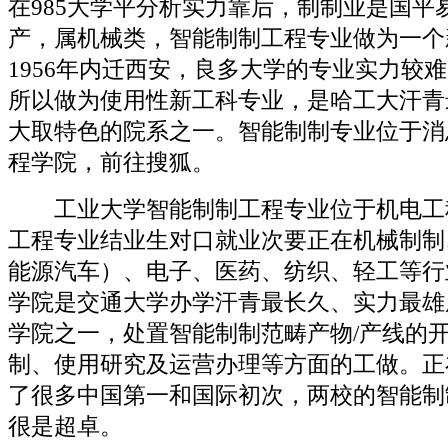
在985大学平分析实力靠后，制制业是国平
产，属机械类，智能制制工程专业做为一个
1956年内迁西安，良多大学的专业实力较
所以做为使用性新工科专业，是哈工大汗青
大取特色的院系之一。智能制制专业位于消
程学院，前往搜狐。
工业大学智能制制工程专业位于机电工
工程专业结业生对口就业次要正在机械制制
能源汽车）、电子、医药、纺织、轻工等行
学院是交通大学办学汗青最长久、实力最雄
学院之一，处置智能制制范畴产物/产线的
制、使用研究及运营办理等方面的工做。正
了很多中国第一和国际初次，两校的智能制
很是超卓。