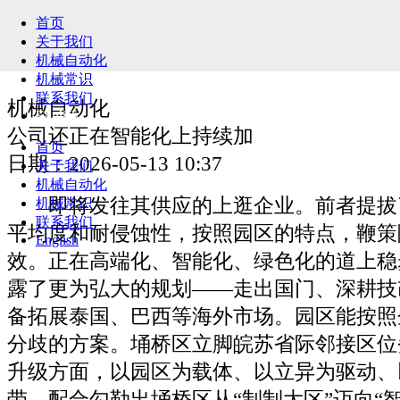
首页
关于我们
机械自动化
机械常识
联系我们
机械自动化
English
公司还正在智能化上持续加
首页
日期：2026-05-13 10:37
关于我们
机械自动化
即将发往其供应的上逛企业。前者提拔
机械常识
联系我们
平均度和耐侵蚀性，按照园区的特点，鞭策
English
效。正在高端化、智能化、绿色化的道上稳
露了更为弘大的规划——走出国门、深耕技
备拓展泰国、巴西等海外市场。园区能按照
分歧的方案。埇桥区立脚皖苏省际邻接区位
升级方面，以园区为载体、以立异为驱动、
带，配合勾勒出埇桥区从“制制大区”迈向“