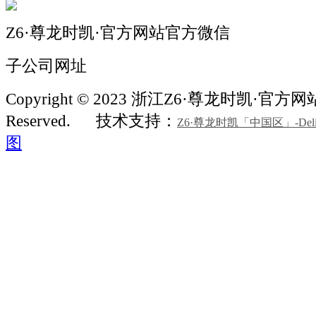
Z6·尊龙时凯·官方网站官方微信
子公司网址
Copyright © 2023 浙江Z6·尊龙时凯·官方网站机
Reserved.
技术支持：
Z6·尊龙时凯「中国区」-Delight
图