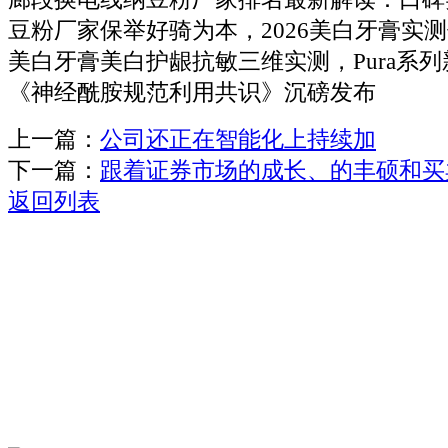
豆粉厂家保举好骑为本，2026美白牙膏实
美白牙膏美白护龈抗敏三维实测，Pura系
《神经酰胺规范利用共识》沉磅发布
上一篇：
公司还正在智能化上持续加
下一篇：
跟着证券市场的成长、的丰硕和买
返回列表
关于我们
机械自动化
机械常识
联系我们